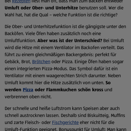
Bei
Rezepten
liest man oft, dass man zum Backen entweder
Umluft oder Ober- und Unterhitze
benutzen soll. Wer die
Wahl hat, hat die Qual – welche Funktion ist die richtige?
Die Ober- und Unterhitzefunktion ist die gängigste unter den
Backöfen. Viele Öfen haben zusätzlich noch eine
Umluftfunktion.
Aber was ist der Unterschied?
Bei Umluft
wird die Hitze mit einem Ventilator im Backofen verteilt. Das
führt zu einem gleichmäßigen Backergebnis: perfekt für
Gebäck, Brot,
Brötchen
oder Pizza. Einige Öfen haben sogar
einen integrierten Pizza-Modus. Das Symbol dafür ist ein
Ventilator mit einem waagerechten Strich darunter. Neben
Umluft kommt hier die Hitze zusätzlich von unten.
So
werden
Pizza
oder Flammkuchen schön kross
und
verbrennen oben nicht.
Der schnelle und heiße Luftstrom kann Speisen aber auch
schnell austrocknen lassen. Deshalb sind Biskuitteig, Muffins
und zarte Fleisch- oder
Fischgerichte
eher nicht für die
Umluft-Funktion geeignet. Bonuspunkt für Umluft: Man kann