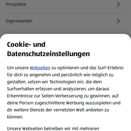
Prospekte
Eigenmarken
ALDI Services
Cookie- und
Datenschutzeinstellungen
Newsletter
Um unsere
Webseiten
zu optimieren und das Surf-Erlebnis
WhatsApp
für dich so angenehm und persönlich wie möglich zu
gestalten, setzen wir Technologien ein, die dein
Surfverhalten erfassen und analysieren, um daraus
Über ALDI SÜD
Erkenntnisse zur Seiten-Verbesserung zu gewinnen, auf
deine Person zugeschnittene Werbung auszuspielen und
Filialen
dir weitere Dienste der vernetzten Welt anbieten zu
können.
E-Ladestationen
Unsere Webseiten betreiben wir mit mehreren