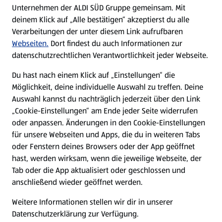
Unternehmen der ALDI SÜD Gruppe gemeinsam. Mit
Nachhaltigkeit
deinem Klick auf „Alle bestätigen“ akzeptierst du alle
Verarbeitungen der unter diesem Link aufrufbaren
Karriere
Webseiten.
Dort findest du auch Informationen zur
datenschutzrechtlichen Verantwortlichkeit jeder Webseite.
Presse
Du hast nach einem Klick auf „Einstellungen“ die
Möglichkeit, deine individuelle Auswahl zu treffen. Deine
Hilfe & Kontakt
Auswahl kannst du nachträglich jederzeit über den Link
(öffnet in einem neuen Tab)
„Cookie-Einstellungen“ am Ende jeder Seite widerrufen
oder anpassen. Änderungen in den Cookie-Einstellungen
Unternehmen
für unsere Webseiten und Apps, die du in weiteren Tabs
oder Fenstern deines Browsers oder der App geöffnet
hast, werden wirksam, wenn die jeweilige Webseite, der
Folge uns hier:
Tab oder die App aktualisiert oder geschlossen und
anschließend wieder geöffnet werden.
Jetzt die ALDI SÜD App downloaden
Weitere Informationen stellen wir dir in unserer
Datenschutzerklärung zur Verfügung.