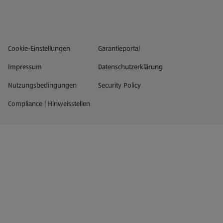
Datenschutz- und Richtlinienmenü
(öffnet in einem neuen Tab)
Cookie-Einstellungen
Garantieportal
Impressum
Datenschutzerklärung
Nutzungsbedingungen
Security Policy
Compliance | Hinweisstellen