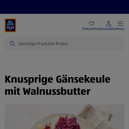
Angebote
Einkaufsliste
Anmelden
Menu
Suche
Knusprige Gänsekeule
mit Walnussbutter