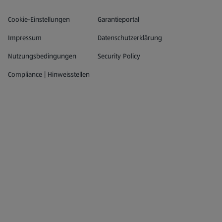
Datenschutz- und Richtlinienmenü
(öffnet in einem neuen Tab)
Cookie-Einstellungen
Garantieportal
Impressum
Datenschutzerklärung
Nutzungsbedingungen
Security Policy
Compliance | Hinweisstellen