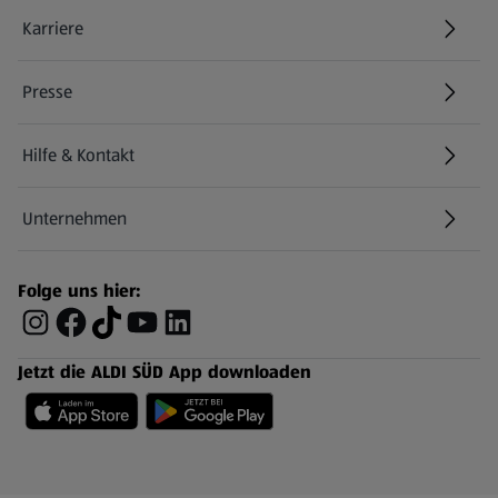
Karriere
Presse
Hilfe & Kontakt
(öffnet in einem neuen Tab)
Unternehmen
Folge uns hier:
Jetzt die ALDI SÜD App downloaden