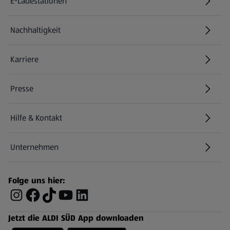
E-Ladestationen
Nachhaltigkeit
Karriere
Presse
Hilfe & Kontakt
(öffnet in einem neuen Tab)
Unternehmen
Folge uns hier:
Jetzt die ALDI SÜD App downloaden