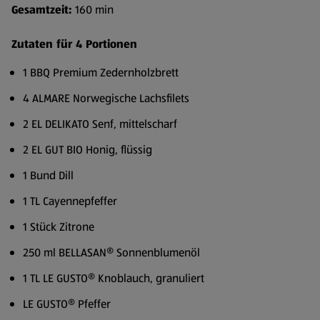
Gesamtzeit:
160 min
Zutaten für 4 Portionen
1 BBQ Premium Zedernholzbrett
4 ALMARE Norwegische Lachsfilets
2 EL DELIKATO Senf, mittelscharf
2 EL GUT BIO Honig, flüssig
1 Bund Dill
1 TL Cayennepfeffer
1 Stück Zitrone
250 ml BELLASAN® Sonnenblumenöl
1 TL LE GUSTO® Knoblauch, granuliert
LE GUSTO® Pfeffer