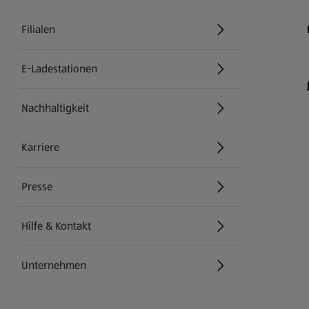
Filialen
E-Ladestationen
Nachhaltigkeit
Karriere
Presse
Hilfe & Kontakt
(öffnet in einem neuen Tab)
Unternehmen