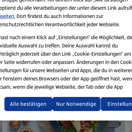
eptierst du alle Verarbeitungen der unter diesem Link aufru
Während der Backzeit die Er
seiten.
Dort findest du auch Informationen zur
schneiden. Die Sahne mit 40 
enschutzrechtlichen Verantwortlichkeit jeder Webseite.
Den fertig gebackenen Pfan
und in Stücke schneiden. Mi
hast nach einem Klick auf „Einstellungen“ die Möglichkeit, d
der Mitte verteilen. Optiona
ividuelle Auswahl zu treffen. Deine Auswahl kannst du
hträglich jederzeit über den Link „Cookie-Einstellungen“ am
er Seite widerrufen oder anpassen. Änderungen in den Cook
stellungen für unsere Webseiten und Apps, die du in weitere
r Fenstern deines Browsers oder der App geöffnet hast, we
ksam, wenn die jeweilige Webseite, der Tab oder die App
ualisiert oder geschlossen und anschließend wieder geöffne
den.
Alle bestätigen
Nur Notwendige
Einstellu
ere Informationen stellen wir dir in unserer
enschutzerklärung zur Verfügung.