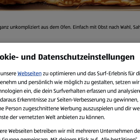
ganz unkompliziert aus dem Ofen. Einfach mit Obst nach Wahl, S
okie- und Datenschutzeinstellungen
eit:
40 min
unsere
Webseiten
zu optimieren und das Surf-Erlebnis für d
Zubereitung
enehm und persönlich wie möglich zu gestalten, setzen wir
hnologien ein, die dein Surfverhalten erfassen und analysier
Den Backofen auf 180 °C Ober
daraus Erkenntnisse zur Seiten-Verbesserung zu gewinnen, 
Butter einfetten.
ne Person zugeschnittene Werbung auszuspielen und dir we
Milch und Eier in einer groß
nste der vernetzten Welt anbieten zu können.
dazugeben und alles zu eine
ere Webseiten betreiben wir mit mehreren Unternehmen de
Den Teig gleichmäßig auf da
vorgeheizten Ofen backen, bi
 Gruppe gemeinsam. Mit deinem Klick auf „Alle bestätigen“