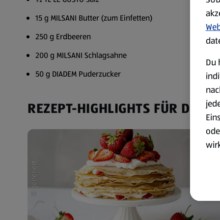
akz
15 g MILSANI Butter (zum Einfetten)
Web
250 g Erdbeeren
dat
200 g MILSANI Schlagsahne
Du 
50 g DIADEM Puderzucker
ind
nac
jed
REZEPT-HIGHLIGHTS FÜR DICH
Ein
ode
wir
akt
wer
Weit
Dat