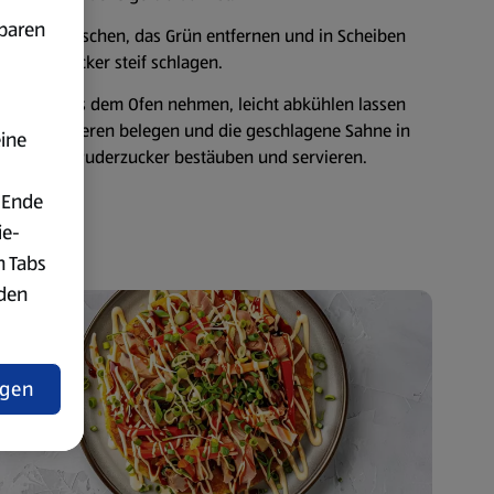
fbaren
dbeeren waschen, das Grün entfernen und in Scheiben
g Puderzucker steif schlagen.
nkuchen aus dem Ofen nehmen, leicht abkühlen lassen
t den Erdbeeren belegen und die geschlagene Sahne in
eine
l mit etwas Puderzucker bestäuben und servieren.
 Ende
ie-
n Tabs
rden
t
ngen