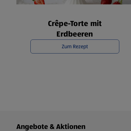
Übe
Crêpe-Torte mit
Erdbeeren
Zum Rezept
Fußzeilenmenü - weitere Links
Angebote & Aktionen