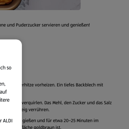
ahne und Puderzucker servieren und genießen!
ich so
en,
- und Unterhitze vorheizen. Ein tiefes Backblech mit
auf
itere
en Schüssel verquirlen. Das Mehl, den Zucker und das Salz
m glatten Teig verrühren.
r ALDI
s Backblech gießen und für etwa 20–25 Minuten im
s die Oberfläche goldbraun ist.