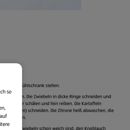
ht in den Kühlschrank stellen.
ich so
uch schälen. Die Zwiebeln in dicke Ringe schneiden und
Den Ingwer schälen und fein reiben. Die Kartoffeln
en,
en (ca. 3 mm) schneiden. Die Zitrone heiß abwaschen, die
auf
t auspressen.
itere
. Wenn die Zwiebeln schon weich sind, den Knoblauch