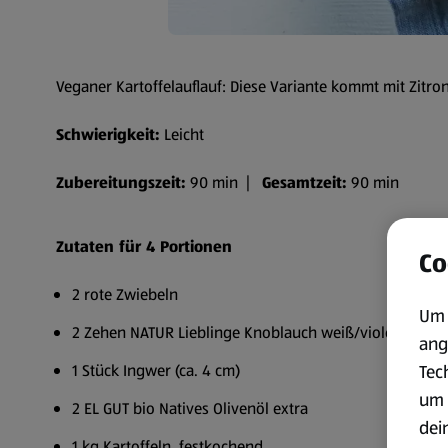
Veganer Kartoffelauflauf: Diese Variante kommt mit Zitr
Schwierigkeit:
Leicht
Zubereitungszeit:
90 min |
Gesamtzeit:
90 min
Zutaten für 4 Portionen
Co
2 rote Zwiebeln
Um 
2 Zehen NATUR Lieblinge Knoblauch weiß/violett
ang
Tec
1 Stück Ingwer (ca. 4 cm)
um 
2 EL GUT bio Natives Olivenöl extra
dei
1 kg Kartoffeln, festkochend