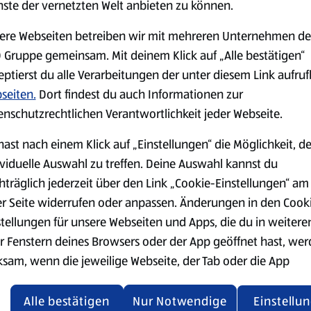
nste der vernetzten Welt anbieten zu können.
hinzufügen und kurz mitbra
ere Webseiten betreiben wir mit mehreren Unternehmen de
Die Dose Kokosmilch öffnen 
 Gruppe gemeinsam. Mit deinem Klick auf „Alle bestätigen“
Kokossahne mit der Brühe, 1 
vermischen. Mit Salz, Pfeffe
eptierst du alle Verarbeitungen der unter diesem Link aufru
seiten.
Dort findest du auch Informationen zur
Die Kartoffelscheiben, die 
enschutzrechtlichen Verantwortlichkeit jeder Webseite.
eine Auflaufform (gerne rund
einem Deckel oder Alufolie 
hast nach einem Klick auf „Einstellungen“ die Möglichkeit, d
Unterhitze (180 °C Umluft) c
ividuelle Auswahl zu treffen. Deine Auswahl kannst du
Die Abdeckung entfernen, et
hträglich jederzeit über den Link „Cookie-Einstellungen“ am
goldbraun backen. Mit gehac
er Seite widerrufen oder anpassen. Änderungen in den Cook
stellungen für unsere Webseiten und Apps, die du in weitere
r Fenstern deines Browsers oder der App geöffnet hast, we
ksam, wenn die jeweilige Webseite, der Tab oder die App
ualisiert oder geschlossen und anschließend wieder geöffne
den.
Alle bestätigen
Nur Notwendige
Einstellu