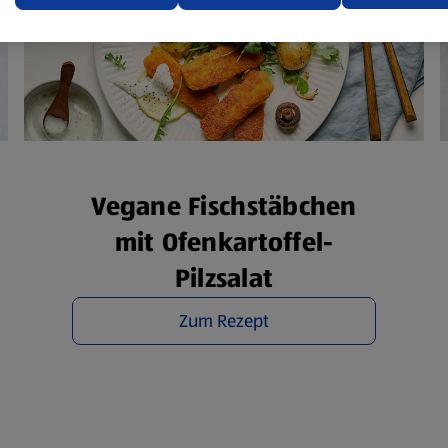
ere Informationen stellen wir dir in unserer
enschutzerklärung zur Verfügung.
rsicht der Webseitenbetreiber und Datenschutzerklärungen
Vegane Fischstäbchen
mit Ofenkartoffel-
Pilzsalat
Zum Rezept