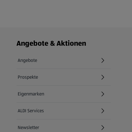
Fußzeilenmenü - weitere Links
Angebote & Aktionen
Angebote
Prospekte
Eigenmarken
ALDI Services
Newsletter