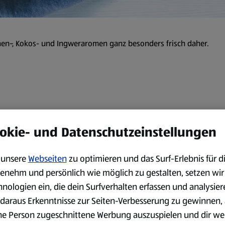
onen-, Kokos- und Ingweraromen ganz besonders frisch daher.
Zubereitung
okie- und Datenschutzeinstellungen
Die Kokosmilchdose über Nac
unsere
Webseiten
zu optimieren und das Surf-Erlebnis für d
Die Zwiebeln und den Knobla
enehm und persönlich wie möglich zu gestalten, setzen wir
den Knoblauch grob hacken. 
hnologien ein, die dein Surfverhalten erfassen und analysier
schälen und in dünne Scheib
daraus Erkenntnisse zur Seiten-Verbesserung zu gewinnen, 
Schale abreiben und den Saf
ne Person zugeschnittene Werbung auszuspielen und dir we
Die Zwiebeln im Öl anbraten