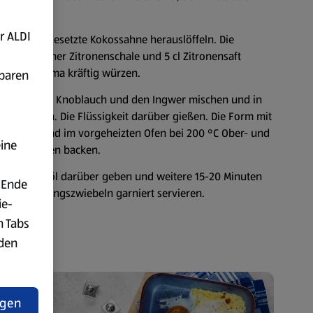
ten.
r ALDI
und die abgesetzte Kokossahne herauslöffeln. Die
TL geriebener Zitronenschale und 5 cl Zitronensaft
r und Kurkuma kräftig würzen.
fbaren
Zwiebeln, den Knoblauch und den Ingwer mischen und in
) schichten. Die Flüssigkeit darüber gießen. Die Form mit
abdecken und im vorgeheizten Ofen bei 200 °C Ober- und
eine
a. 40 Minuten backen.
was Olivenöl darüber geben und weitere 15-20 Minuten
 Ende
kten Frühlingszwiebeln garniert servieren.
ie-
n Tabs
rden
t
ngen