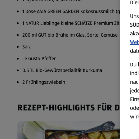
Die
1 Dose ASIA GREEN GARDEN Kokosnussmilch (gekühlt)
Uns
1 NATUR Lieblinge kleine SCHÄTZE Premium Zitrone
SÜD
akz
200 ml GUT bio Brühe im Glas, Sorte: Gemüse
Web
Salz
dat
Le Gusto Pfeffer
Du 
0.5 TL Bio-Gewürzspezialität Kurkuma
ind
nac
2 Frühlingszwiebeln
jed
Ein
REZEPT-HIGHLIGHTS FÜR DICH
ode
wir
akt
wer