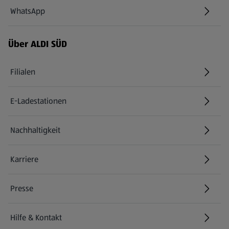
WhatsApp
Über ALDI SÜD
Filialen
E-Ladestationen
Nachhaltigkeit
Karriere
Presse
Hilfe & Kontakt
(öffnet in einem neuen Tab)