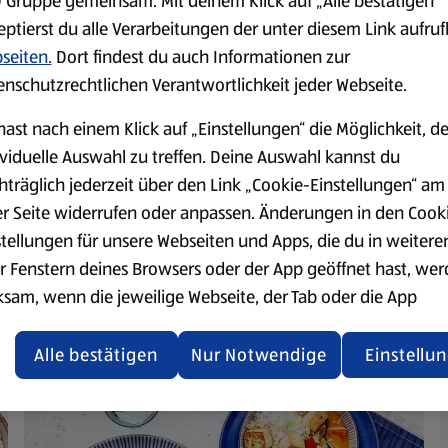
 Gruppe gemeinsam. Mit deinem Klick auf „Alle bestätigen“
Grüne Currypaste einrühren
eptierst du alle Verarbeitungen der unter diesem Link aufru
seiten.
Dort findest du auch Informationen zur
Gemischtes Gemüse (z.B. Pap
enschutzrechtlichen Verantwortlichkeit jeder Webseite.
garen lassen.
Mit Salz und Pfeffer abschme
hast nach einem Klick auf „Einstellungen“ die Möglichkeit, d
ividuelle Auswahl zu treffen. Deine Auswahl kannst du
Den fertigen Reis auf Teller
hträglich jederzeit über den Link „Cookie-Einstellungen“ am
Mit frischem Koriander garni
er Seite widerrufen oder anpassen. Änderungen in den Cook
stellungen für unsere Webseiten und Apps, die du in weitere
r Fenstern deines Browsers oder der App geöffnet hast, we
ksam, wenn die jeweilige Webseite, der Tab oder die App
ualisiert oder geschlossen und anschließend wieder geöffne
den.
Alle bestätigen
Nur Notwendige
Einstellu
ere Informationen stellen wir dir in unserer
enschutzerklärung zur Verfügung.