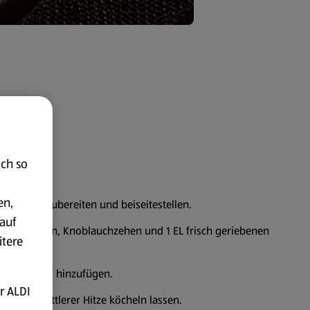
ich so
en,
weisung zubereiten und beiseitestellen.
auf
enöl erhitzen, Knoblauchzehen und 1 EL frisch geriebenen
itere
n hacken und hinzufügen.
r ALDI
les bei mittlerer Hitze köcheln lassen.