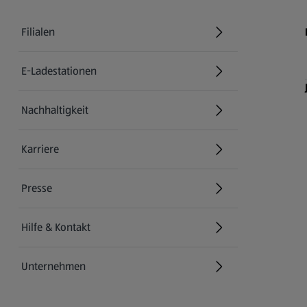
Filialen
E-Ladestationen
Nachhaltigkeit
Karriere
Presse
Hilfe & Kontakt
(öffnet in einem neuen Tab)
Unternehmen