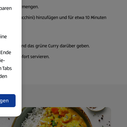
 und gut vermengen.
fbaren
rika und Zucchini) hinzufügen und für etwa 10 Minuten
cken.
eine
n anrichten und das grüne Curry darüber geben.
 Ende
eren und sofort servieren.
ie-
n Tabs
rden
t
ngen