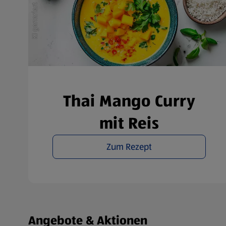
Übe
Thai Mango Curry
mit Reis
Zum Rezept
Fußzeilenmenü - weitere Links
Angebote & Aktionen