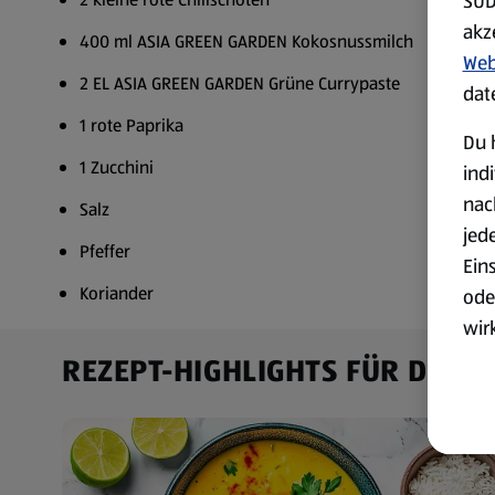
SÜD
akz
400 ml ASIA GREEN GARDEN Kokosnussmilch
Web
2 EL ASIA GREEN GARDEN Grüne Currypaste
dat
1 rote Paprika
Du 
1 Zucchini
ind
nac
Salz
jed
Pfeffer
Ein
Koriander
ode
wir
akt
REZEPT-HIGHLIGHTS FÜR DICH
wer
Weit
Dat