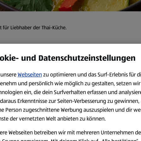
t für Liebhaber der Thai-Küche.
okie- und Datenschutzeinstellungen
eit:
60 min
unsere
Webseiten
zu optimieren und das Surf-Erlebnis für d
Zubereitung
enehm und persönlich wie möglich zu gestalten, setzen wir
hnologien ein, die dein Surfverhalten erfassen und analysier
Basmatireis nach Packungsan
daraus Erkenntnisse zur Seiten-Verbesserung zu gewinnen, 
In einem großen Topf Pflanz
ne Person zugeschnittene Werbung auszuspielen und dir we
Ingwer darin anbraten.
nste der vernetzten Welt anbieten zu können.
Chilischoten entkernen, fei
ere Webseiten betreiben wir mit mehreren Unternehmen de
Kokosmilch hinzufügen und al