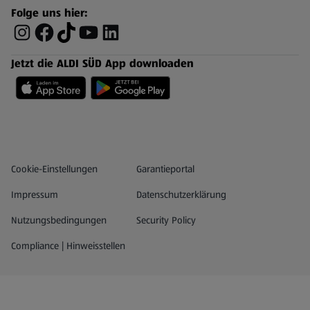
Folge uns hier:
Jetzt die ALDI SÜD App downloaden
Datenschutz- und Richtlinienmenü
(öffnet in einem neuen Tab)
Cookie-Einstellungen
Garantieportal
Impressum
Datenschutzerklärung
Nutzungsbedingungen
Security Policy
Compliance | Hinweisstellen