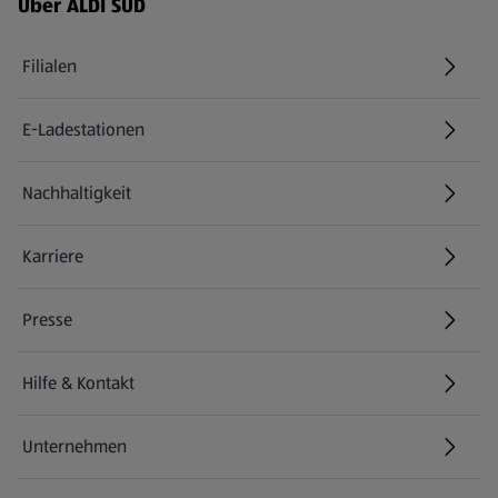
Über ALDI SÜD
Filialen
E-Ladestationen
Nachhaltigkeit
Karriere
Presse
Hilfe & Kontakt
(öffnet in einem neuen Tab)
Unternehmen