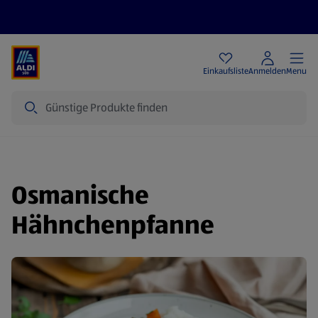
Angebote
Einkaufsliste
Anmelden
Menu
Suche
Osmanische
Hähnchenpfanne