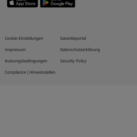
Datenschutz- und Richtlinienmenü
(öffnet in einem neuen Tab)
Cookie-Einstellungen
Garantieportal
Impressum
Datenschutzerklärung
Nutzungsbedingungen
Security Policy
Compliance | Hinweisstellen