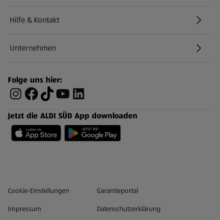
Hilfe & Kontakt
(öffnet in einem neuen Tab)
Unternehmen
Folge uns hier:
Jetzt die ALDI SÜD App downloaden
Datenschutz- und Richtlinienmenü
(öffnet in einem neuen Tab)
Cookie-Einstellungen
Garantieportal
Impressum
Datenschutzerklärung