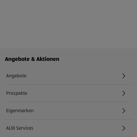
Fußzeilenmenü - weitere Links
Angebote & Aktionen
Angebote
Prospekte
Eigenmarken
ALDI Services