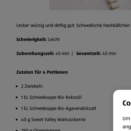
Lecker würzig und deftig gut: Schwedische Hackbällchen s
Schwierigkeit:
Leicht
Zubereitungszeit:
45 min |
Gesamtzeit:
45 min
Zutaten für 4 Portionen
2 Zwiebeln
1 EL Schneekoppe Bio-Kokosöl
Co
1 EL Schneekoppe Bio-Agavendicksaft
Um 
40 g Sweet Valley Walnusskerne
ang
250 g Champignons