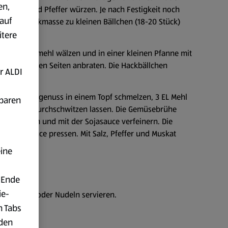
en,
TL Salz und Pfeffer würzen. Je nach Festigkeit noch
auf
vegane Hackmasse zu kleinen Bällchen (18-20 Stück)
itere
chen Paniermehl wälzen und in einer kleinen Pfanne mit
gut von allen Seiten anbraten. Die Hackbällchen
r ALDI
en Streichgenuss in einem Topf schmelzen, 3 EL Mehl
fbaren
 goldgelb durchschwitzen lassen. Die Gemüsebrühe
hinzufügen und mit der Sojasauce verfeinern. Die
in die Sauce pressen. Mit Salz, Pfeffer und Muskat
eine
 Ende
ie-
offelpüree oder Nudeln servieren.
n Tabs
rden