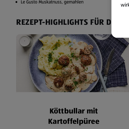
Le Gusto Muskatnuss, gemahlen
wir
akt
REZEPT-HIGHLIGHTS FÜR DICH
wer
Weit
Dat
Übe
Köttbullar mit
Kartoffelpüree