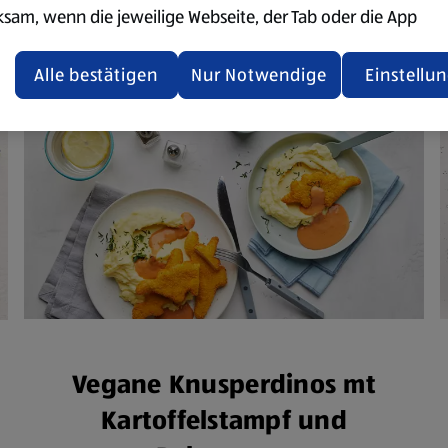
ksam, wenn die jeweilige Webseite, der Tab oder die App
ualisiert oder geschlossen und anschließend wieder geöffne
den.
Alle bestätigen
Nur Notwendige
Einstellu
ere Informationen stellen wir dir in unserer
enschutzerklärung zur Verfügung.
rsicht der Webseitenbetreiber und Datenschutzerklärungen
Vegane Knusperdinos mt
Kartoffelstampf und