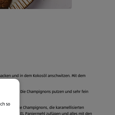
 hacken und in dem Kokosöl anschwitzen. Mit dem
llisieren.
w. mörsern. Die Champignons putzen und sehr fein
ich so
erbröseln. Die Champignons, die karamellisierten
L Mehl und 1 EL Paniermehl zufügen und alles mit den