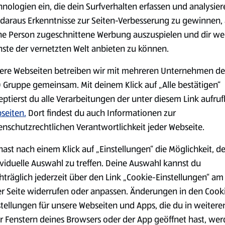
hnologien ein, die dein Surfverhalten erfassen und analysier
Händen gut verkneten. Mit ½ 
daraus Erkenntnisse zur Seiten-Verbesserung zu gewinnen, 
etwas Mehl hinzufügen. Die 
formen.
ne Person zugeschnittene Werbung auszuspielen und dir we
nste der vernetzten Welt anbieten zu können.
Die Hackbällen in dem restli
dem Olivenöl nach und nach 
ere Webseiten betreiben wir mit mehreren Unternehmen de
vorsichtig wenden.
 Gruppe gemeinsam. Mit deinem Klick auf „Alle bestätigen“
Für die Rahmsauce den vegan
eptierst du alle Verarbeitungen der unter diesem Link aufru
hinzufügen, gut rühren und
seiten.
Dort findest du auch Informationen zur
angießen, den Mandel-Drink 
enschutzrechtlichen Verantwortlichkeit jeder Webseite.
Knoblauchzehe abziehen und 
abschmecken.
hast nach einem Klick auf „Einstellungen“ die Möglichkeit, d
ividuelle Auswahl zu treffen. Deine Auswahl kannst du
Hinweis
hträglich jederzeit über den Link „Cookie-Einstellungen“ am
er Seite widerrufen oder anpassen. Änderungen in den Cook
Zu den veganen Köttbullar Kart
stellungen für unsere Webseiten und Apps, die du in weitere
r Fenstern deines Browsers oder der App geöffnet hast, we