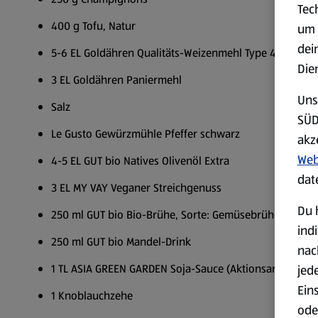
Tec
400 g Tofu, Natur
um 
dei
5-6 EL Goldähren Qualitäts-Weizenmehl Type 405
Die
3 EL Goldähren Paniermehl
Uns
Salz
SÜD
Le Gusto Gewürzmühle Pfeffer schwarz
akz
Web
4-5 EL GUT bio Natives Olivenöl Extra
dat
3 EL MY VAY Veganer Streichgenuss
Du 
250 ml GUT bio Bio-Brühe, Sorte: Gemüsebrühe
ind
250 ml GUT bio Mandel-Drink
nac
1 TL ASIA GREEN GARDEN Soja-Sauce (Aktionsartikel)
jed
Ein
1 Knoblauchzehe
ode