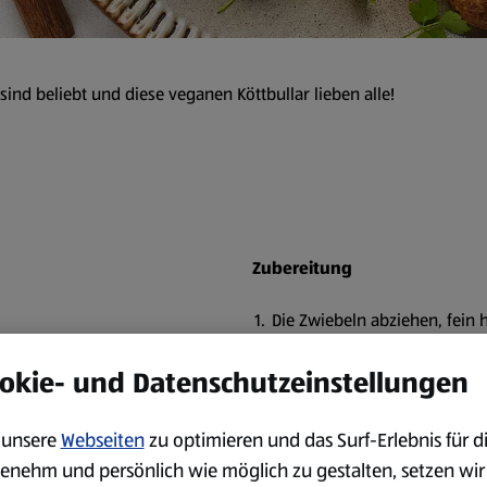
ind beliebt und diese veganen Köttbullar lieben alle!
Zubereitung
Die Zwiebeln abziehen, fein
Agavendicksaft leicht karame
okie- und Datenschutzeinstellungen
Die Walnüsse fein hacken bz
hacken.
unsere
Webseiten
zu optimieren und das Surf-Erlebnis für d
Den Tofu in einer Schüssel z
enehm und persönlich wie möglich zu gestalten, setzen wir
Zwiebeln, die Walnüsse, 2 E