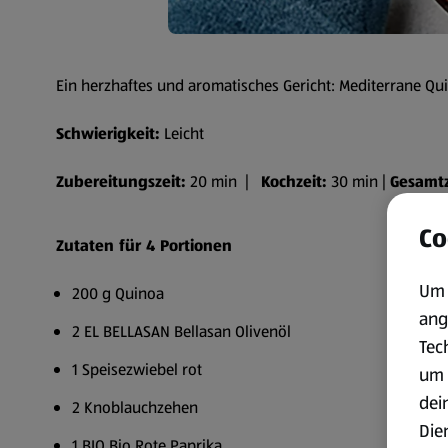
Ein herzhaftes und aromatisches Gericht: Mediterrane Qu
Schwierigkeit:
Leicht
Zubereitungszeit:
20 min |
Kochzeit:
30 min |
Gesamtz
Co
Zutaten für 4 Portionen
Um 
200 g Quinoa
ang
2 EL BELLASAN Bellasan Olivenöl
Tec
1 Speisezwiebel rot
um 
dei
2 Knoblauchzehen
Die
1 BIO Bio Rote Paprika