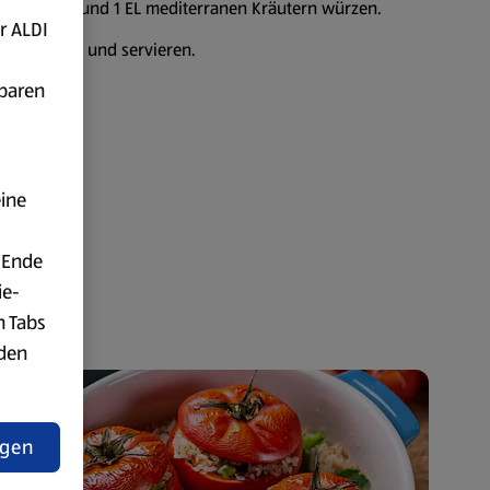
lz, Pfeffer und 1 EL mediterranen Kräutern würzen.
r ALDI
 zerbröseln und servieren.
fbaren
eine
 Ende
ie-
n Tabs
rden
t
ngen