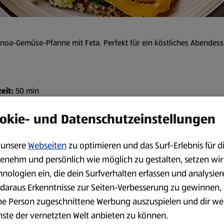
inoa-Gemüse-Pfanne mit Feta. Perfekt für ein köstliches Abendess
eit:
50 min
okie- und Datenschutzeinstellungen
Zubereitung
unsere
Webseiten
zu optimieren und das Surf-Erlebnis für d
Quinoa nach Packungsanweis
enehm und persönlich wie möglich zu gestalten, setzen wir
In einer Pfanne Olivenöl er
hnologien ein, die dein Surfverhalten erfassen und analysier
Knoblauchzehen darin anbra
daraus Erkenntnisse zur Seiten-Verbesserung zu gewinnen, 
Paprika, Zucchini und Tomat
ne Person zugeschnittene Werbung auszuspielen und dir we
Zwiebeln geben. Alles etwa 
nste der vernetzten Welt anbieten zu können.