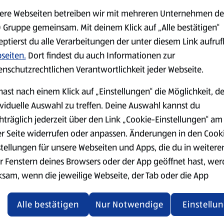
Das gebratene Gemüse mit Sa
ere Webseiten betreiben wir mit mehreren Unternehmen de
Feta-Käse über die Mischung
 Gruppe gemeinsam. Mit deinem Klick auf „Alle bestätigen“
eptierst du alle Verarbeitungen der unter diesem Link aufru
seiten.
Dort findest du auch Informationen zur
enschutzrechtlichen Verantwortlichkeit jeder Webseite.
hast nach einem Klick auf „Einstellungen“ die Möglichkeit, d
ividuelle Auswahl zu treffen. Deine Auswahl kannst du
en
hträglich jederzeit über den Link „Cookie-Einstellungen“ am
er Seite widerrufen oder anpassen. Änderungen in den Cook
stellungen für unsere Webseiten und Apps, die du in weitere
r Fenstern deines Browsers oder der App geöffnet hast, we
ksam, wenn die jeweilige Webseite, der Tab oder die App
ualisiert oder geschlossen und anschließend wieder geöffne
den.
Alle bestätigen
Nur Notwendige
Einstellu