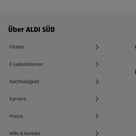
Über ALDI SÜD
Filialen
E-Ladestationen
Nachhaltigkeit
Karriere
Presse
Hilfe & Kontakt
(öffnet in einem neuen Tab)