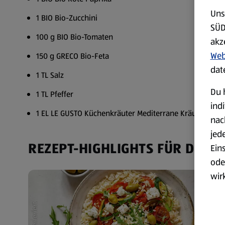
Uns
1 BIO Bio-Zucchini
SÜD
100 g BIO Bio-Tomaten
akz
Web
150 g GRECO Bio-Feta
dat
1 TL Salz
Du 
1 TL Pfeffer
ind
1 EL LE GUSTO Küchenkräuter Mediterrane Kräuter Itali
nac
jed
REZEPT-HIGHLIGHTS FÜR DICH
Ein
ode
wir
akt
wer