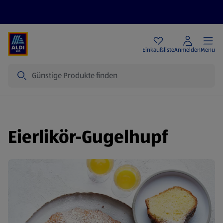
Angebote
Einkaufsliste
Anmelden
Menu
Suche
Eierlikör-Gugelhupf