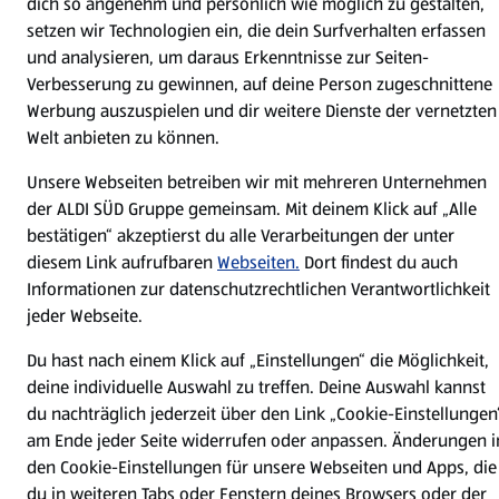
dich so angenehm und persönlich wie möglich zu gestalten,
Presse
setzen wir Technologien ein, die dein Surfverhalten erfassen
und analysieren, um daraus Erkenntnisse zur Seiten-
Hilfe & Kontakt
(öffnet in einem neuen Tab)
Verbesserung zu gewinnen, auf deine Person zugeschnittene
Werbung auszuspielen und dir weitere Dienste der vernetzten
Welt anbieten zu können.
Unternehmen
Unsere Webseiten betreiben wir mit mehreren Unternehmen
der ALDI SÜD Gruppe gemeinsam. Mit deinem Klick auf „Alle
Folge uns hier:
bestätigen“ akzeptierst du alle Verarbeitungen der unter
diesem Link aufrufbaren
Webseiten.
Dort findest du auch
Informationen zur datenschutzrechtlichen Verantwortlichkeit
Jetzt die ALDI SÜD App downloaden
jeder Webseite.
Du hast nach einem Klick auf „Einstellungen“ die Möglichkeit,
deine individuelle Auswahl zu treffen. Deine Auswahl kannst
du nachträglich jederzeit über den Link „Cookie-Einstellungen
am Ende jeder Seite widerrufen oder anpassen. Änderungen i
Datenschutz- und Richtlinienmenü
(öffnet in einem neuen Tab)
Cookie-Einstellungen
Garantieportal
den Cookie-Einstellungen für unsere Webseiten und Apps, die
du in weiteren Tabs oder Fenstern deines Browsers oder der