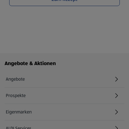
Fußzeilenmenü - weitere Links
Angebote & Aktionen
Angebote
Prospekte
Eigenmarken
ALDI Services