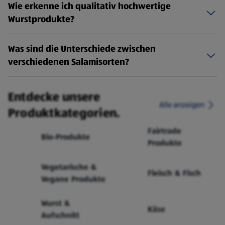
Wie erkenne ich qualitativ hochwertige
Wurstprodukte?
Was sind die Unterschiede zwischen
verschiedenen Salamisorten?
Entdecke unsere
Alle anzeigen
Produktkategorien.
Fairtrade
Bio-Produkte
Produkte
Vegetarische &
Fleisch & Fisch
Vegane Produkte
Wurst &
Käse
Aufschnitt