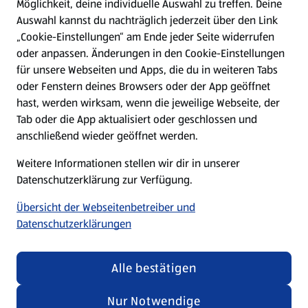
Möglichkeit, deine individuelle Auswahl zu treffen. Deine
Hilfe & Kontakt
Auswahl kannst du nachträglich jederzeit über den Link
(öffnet in einem neuen Tab)
„Cookie-Einstellungen“ am Ende jeder Seite widerrufen
oder anpassen. Änderungen in den Cookie-Einstellungen
Unternehmen
für unsere Webseiten und Apps, die du in weiteren Tabs
oder Fenstern deines Browsers oder der App geöffnet
hast, werden wirksam, wenn die jeweilige Webseite, der
Folge uns hier:
Tab oder die App aktualisiert oder geschlossen und
anschließend wieder geöffnet werden.
Jetzt die ALDI SÜD App downloaden
Weitere Informationen stellen wir dir in unserer
Datenschutzerklärung zur Verfügung.
Übersicht der Webseitenbetreiber und
Datenschutzerklärungen
Datenschutz- und Richtlinienmenü
(öffnet in einem neuen Tab)
Cookie-Einstellungen
Garantieportal
Alle bestätigen
Impressum
Datenschutzerklärung
Nur Notwendige