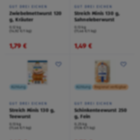
GUT DREI EICHEN
GUT DREI EICHEN
Zwiebelmettwurst 120
Streich Minis 130 g,
g, Kräuter
Sahneleberwurst
0,12 kg
0,13 kg
(14,92 €/1 kg)
(11,46 €/1 kg)
1,79 €
1,49 €
Kühlung
Kühlung
Regional verfügbar
GUT DREI EICHEN
GUT DREI EICHEN
Streich Minis 130 g,
Schinkenteewurst 250
Teewurst
g, Fein
0,13 kg
0,25 kg
(11,46 €/1 kg)
(11,16 €/1 kg)