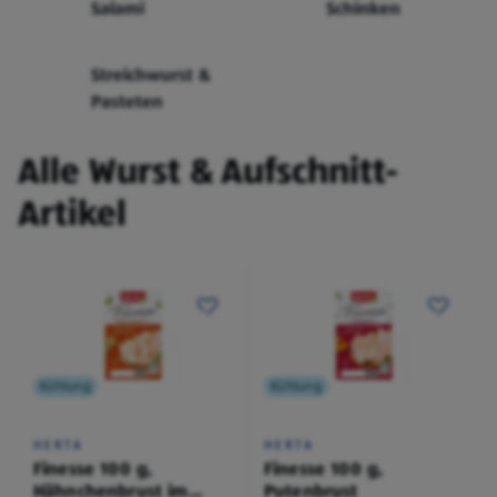
Salami
Schinken
Streichwurst &
Pasteten
Alle Wurst & Aufschnitt-
Artikel
Kühlung
Kühlung
HERTA
HERTA
Finesse 100 g,
Finesse 100 g,
Hähnchenbrust im
Putenbrust