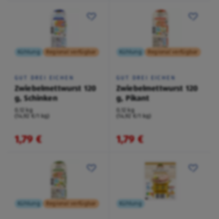
Kühlung
Regional verfügbar
Kühlung
Regional verfügbar
GUT DREI EICHEN
GUT DREI EICHEN
Zwiebelmettwurst 120
Zwiebelmettwurst 120
g, Schinken
g, Pikant
0,12 kg
0,12 kg
(14,92 €/1 kg)
(14,92 €/1 kg)
1,79 €
1,79 €
Kühlung
Regional verfügbar
Kühlung