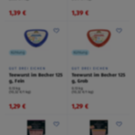
1,39 €
1,39 €
Kühlung
Kühlung
GUT DREI EICHEN
GUT DREI EICHEN
Teewurst im Becher 125
Teewurst im Becher 125
g, Fein
g, Grob
0,13 kg
0,13 kg
(10,32 €/1 kg)
(10,32 €/1 kg)
1,29 €
1,29 €