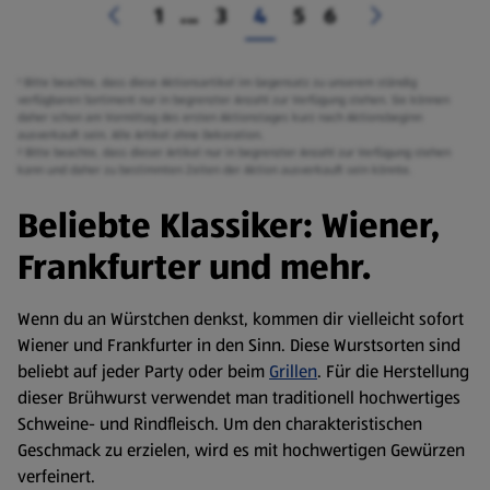
1
...
3
4
5
6
¹ Bitte beachte, dass diese Aktionsartikel im Gegensatz zu unserem ständig
verfügbaren Sortiment nur in begrenzter Anzahl zur Verfügung stehen. Sie können
daher schon am Vormittag des ersten Aktionstages kurz nach Aktionsbeginn
ausverkauft sein. Alle Artikel ohne Dekoration.
² Bitte beachte, dass dieser Artikel nur in begrenzter Anzahl zur Verfügung stehen
kann und daher zu bestimmten Zeiten der Aktion ausverkauft sein könnte.
Beliebte Klassiker: Wiener,
Frankfurter und mehr.
Wenn du an Würstchen denkst, kommen dir vielleicht sofort
Wiener und Frankfurter in den Sinn. Diese Wurstsorten sind
beliebt auf jeder Party oder beim
Grillen
. Für die Herstellung
dieser Brühwurst verwendet man traditionell hochwertiges
Schweine- und Rindfleisch. Um den charakteristischen
Geschmack zu erzielen, wird es mit hochwertigen Gewürzen
verfeinert.