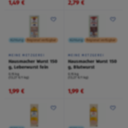
1,49 €
2,79 €
Kühlung
Regional verfügbar
Kühlung
Regional verfügbar
MEINE METZGEREI
MEINE METZGEREI
Hausmacher Wurst 150
Hausmacher Wurst 150
g, Leberwurst fein
g, Blutwurst
0,15 kg
0,15 kg
(13,27 €/1 kg)
(13,27 €/1 kg)
1,99 €
1,99 €