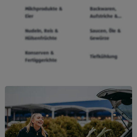
Milchprodukte &
Backwaren,
Eier
Aufstriche &
Cerealien
Nudeln, Reis &
Saucen, Öle &
Hülsenfrüchte
Gewürze
Konserven &
Tiefkühlung
Fertiggerichte