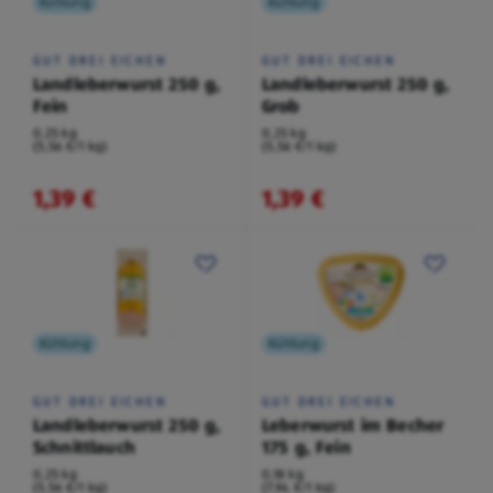
Kühlung
Kühlung
GUT DREI EICHEN
GUT DREI EICHEN
Landleberwurst 250 g,
Landleberwurst 250 g,
Fein
Grob
0,25 kg
0,25 kg
(5,56 €/1 kg)
(5,56 €/1 kg)
1,39 €
1,39 €
Kühlung
Kühlung
GUT DREI EICHEN
GUT DREI EICHEN
Landleberwurst 250 g,
Leberwurst im Becher
Schnittlauch
175 g, Fein
0,25 kg
0,18 kg
(5,56 €/1 kg)
(7,94 €/1 kg)