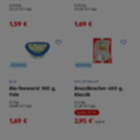
0,13 kg
0,13 kg
(12,72 €/1 kg)
(13,52 €/1 kg)
1,59 €
1,69 €
Kühlung
Kühlung
BIO
GÜLDENHOF
Bio-Teewurst 100 g,
Bruzzlkracher 400 g,
Fein
Klassik
0,1 kg
0,4 kg
(16,90 €/1 kg)
(7,38 €/1 kg)
Spare 20 %
1,69 €
2,95 €
²
3,69 €