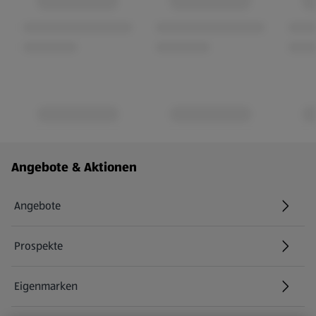
Fußzeilenmenü - weitere Links
Angebote & Aktionen
Angebote
Prospekte
Eigenmarken