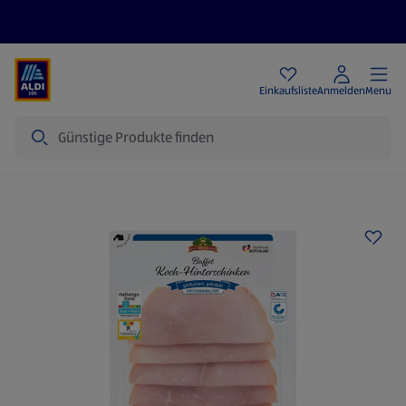
Angebote
Einkaufsliste
Anmelden
Menu
Suche