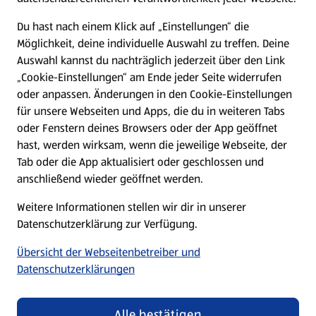
Presse
Du hast nach einem Klick auf „Einstellungen“ die
Möglichkeit, deine individuelle Auswahl zu treffen. Deine
Hilfe & Kontakt
Auswahl kannst du nachträglich jederzeit über den Link
(öffnet in einem neuen Tab)
„Cookie-Einstellungen“ am Ende jeder Seite widerrufen
oder anpassen. Änderungen in den Cookie-Einstellungen
Unternehmen
für unsere Webseiten und Apps, die du in weiteren Tabs
oder Fenstern deines Browsers oder der App geöffnet
hast, werden wirksam, wenn die jeweilige Webseite, der
Folge uns hier:
Tab oder die App aktualisiert oder geschlossen und
anschließend wieder geöffnet werden.
Jetzt die ALDI SÜD App downloaden
Weitere Informationen stellen wir dir in unserer
Datenschutzerklärung zur Verfügung.
Übersicht der Webseitenbetreiber und
Datenschutzerklärungen
Datenschutz- und Richtlinienmenü
(öffnet in einem neuen Tab)
Cookie-Einstellungen
Garantieportal
Alle bestätigen