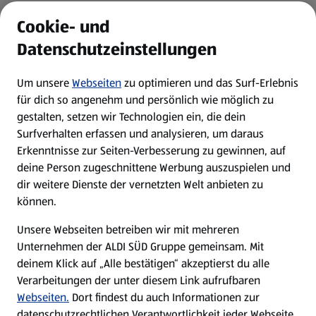
ALDI Services
Cookie- und
Datenschutzeinstellungen
Newsletter
Um unsere
Webseiten
zu optimieren und das Surf-Erlebnis
WhatsApp
für dich so angenehm und persönlich wie möglich zu
gestalten, setzen wir Technologien ein, die dein
Surfverhalten erfassen und analysieren, um daraus
Über ALDI SÜD
Erkenntnisse zur Seiten-Verbesserung zu gewinnen, auf
deine Person zugeschnittene Werbung auszuspielen und
Filialen
dir weitere Dienste der vernetzten Welt anbieten zu
können.
E-Ladestationen
Unsere Webseiten betreiben wir mit mehreren
Unternehmen der ALDI SÜD Gruppe gemeinsam. Mit
Nachhaltigkeit
deinem Klick auf „Alle bestätigen“ akzeptierst du alle
Verarbeitungen der unter diesem Link aufrufbaren
Karriere
Webseiten.
Dort findest du auch Informationen zur
datenschutzrechtlichen Verantwortlichkeit jeder Webseite.