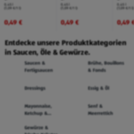
0,45 l
0,45 l
0,45 l
(1,09 €/1 l)
(1,09 €/1 l)
(1,09 €/1 l)
0,49 €
0,49 €
0,49 
Entdecke unsere Produktkategorien
in Saucen, Öle & Gewürze.
Saucen &
Brühe, Bouillons
Fertigsaucen
& Fonds
Dressings
Essig & Öl
Mayonnaise,
Senf &
Ketchup &
Meerrettich
Remoulade
Gewürze &