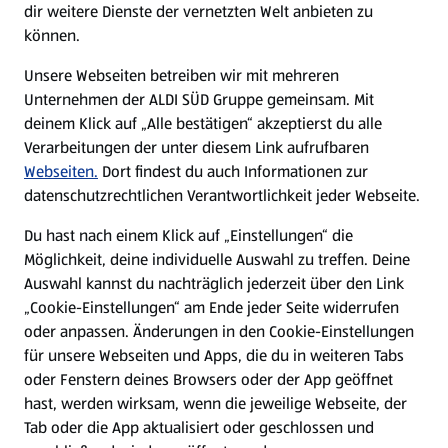
dir weitere Dienste der vernetzten Welt anbieten zu
können.
E-Ladestationen
Unsere Webseiten betreiben wir mit mehreren
Unternehmen der ALDI SÜD Gruppe gemeinsam. Mit
Nachhaltigkeit
deinem Klick auf „Alle bestätigen“ akzeptierst du alle
Verarbeitungen der unter diesem Link aufrufbaren
Karriere
Webseiten.
Dort findest du auch Informationen zur
datenschutzrechtlichen Verantwortlichkeit jeder Webseite.
Presse
Du hast nach einem Klick auf „Einstellungen“ die
Möglichkeit, deine individuelle Auswahl zu treffen. Deine
Hilfe & Kontakt
Auswahl kannst du nachträglich jederzeit über den Link
(öffnet in einem neuen Tab)
„Cookie-Einstellungen“ am Ende jeder Seite widerrufen
oder anpassen. Änderungen in den Cookie-Einstellungen
Unternehmen
für unsere Webseiten und Apps, die du in weiteren Tabs
oder Fenstern deines Browsers oder der App geöffnet
hast, werden wirksam, wenn die jeweilige Webseite, der
Folge uns hier:
Tab oder die App aktualisiert oder geschlossen und