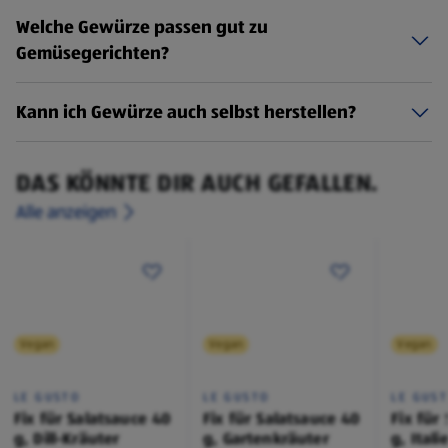
Welche Gewürze passen gut zu
Gemüsegerichten?
Kann ich Gewürze auch selbst herstellen?
DAS KÖNNTE DIR AUCH GEFALLEN.
Alle anzeigen
Vegan
Vegan
Vegan
LE GUSTO
LE GUSTO
LE GUS
Fix für Salatsauce 40
Fix für Salatsauce 40
Fix für
g, Dill-Kräuter
g, Gartenkräuter
g, Itali