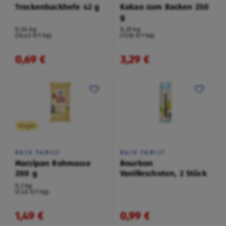
Trockenbackhefe 42 g
Kakao zum Backen 250
g
0,04 kg
0,25 kg
(16,43 €/1 kg)
(13,16 €/1 kg)
0,69 €
3,29 €
Vegan
BACK FAMILY
BACK FAMILY
Marzipan Rohmasse
Bourbon
200 g
Vanilleschoten, 2 Stück
0,2 kg
(7,45 €/1 kg)
1,49 €
0,99 €