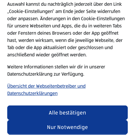
Hilfe & Kontakt
Auswahl kannst du nachträglich jederzeit über den Link
(öffnet in einem neuen Tab)
„Cookie-Einstellungen“ am Ende jeder Seite widerrufen
oder anpassen. Änderungen in den Cookie-Einstellungen
Unternehmen
für unsere Webseiten und Apps, die du in weiteren Tabs
oder Fenstern deines Browsers oder der App geöffnet
hast, werden wirksam, wenn die jeweilige Webseite, der
Folge uns hier:
Tab oder die App aktualisiert oder geschlossen und
anschließend wieder geöffnet werden.
Jetzt die ALDI SÜD App downloaden
Weitere Informationen stellen wir dir in unserer
Datenschutzerklärung zur Verfügung.
Übersicht der Webseitenbetreiber und
Datenschutzerklärungen
Datenschutz- und Richtlinienmenü
(öffnet in einem neuen Tab)
Cookie-Einstellungen
Garantieportal
Alle bestätigen
Impressum
Datenschutzerklärung
Nur Notwendige
Nutzungsbedingungen
Security Policy