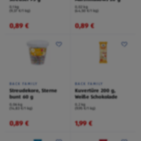
0,1 kg
0,02 kg
(9,37 €/1 kg)
(44,50 €/1 kg)
0,89 €
0,89 €
BACK FAMILY
BACK FAMILY
Streudekore, Sterne
Kuvertüre 200 g,
bunt 60 g
Weiße Schokolade
0,06 kg
0,2 kg
(14,83 €/1 kg)
(9,95 €/1 kg)
0,89 €
1,99 €