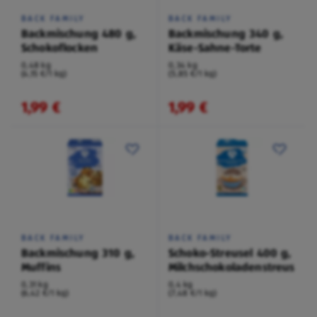
BACK FAMILY
BACK FAMILY
Backmischung 480 g,
Backmischung 340 g,
Schokoflocken
Käse-Sahne-Torte
0,48 kg
0,34 kg
(4,15 €/1 kg)
(5,85 €/1 kg)
1,99 €
1,99 €
BACK FAMILY
BACK FAMILY
Backmischung 310 g,
Schoko-Streusel 400 g,
Muffins
Milchschokoladenstreusel
0,31 kg
0,4 kg
(6,42 €/1 kg)
(7,48 €/1 kg)