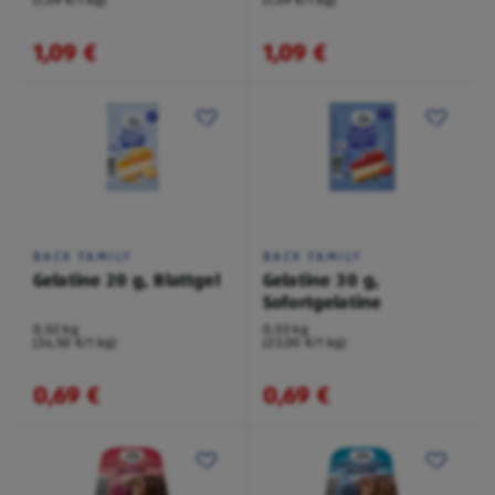
1,09 €
1,09 €
BACK FAMILY
BACK FAMILY
Gelatine 20 g, Blattgel
Gelatine 30 g,
Sofortgelatine
0,02 kg
0,03 kg
(34,50 €/1 kg)
(23,00 €/1 kg)
0,69 €
0,69 €