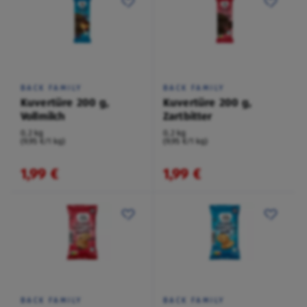
BACK FAMILY
BACK FAMILY
Kuvertüre 200 g,
Kuvertüre 200 g,
Vollmilch
Zartbitter
0,2 kg
0,2 kg
(9,95 €/1 kg)
(9,95 €/1 kg)
1,99 €
1,99 €
BACK FAMILY
BACK FAMILY