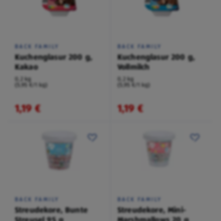
BACK FAMILY
BACK FAMILY
Kuchenglasur 200 g,
Kuchenglasur 200 g,
Kakao
Vollmilch
0,2 kg
0,2 kg
(5,95 €/1 kg)
(5,95 €/1 kg)
1,19 €
1,19 €
BACK FAMILY
BACK FAMILY
Streudekore, Bunte
Streudekore, Mini-
Streusel 95 g
Marshmallows 20 g