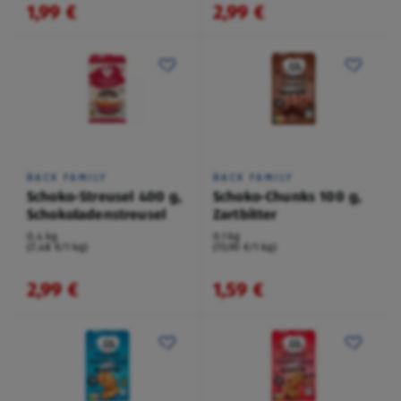
1,99 €
2,99 €
BACK FAMILY
BACK FAMILY
Schoko-Streusel 400 g,
Schoko-Chunks 100 g,
Schokoladenstreusel
Zartbitter
0,4 kg
0,1 kg
(7,48 €/1 kg)
(15,90 €/1 kg)
2,99 €
1,59 €