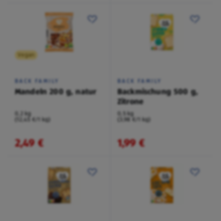
Vegan
BACK FAMILY
BACK FAMILY
Mandeln 200 g, natur
Backmischung 500 g,
Zitrone
0,2 kg
0,5 kg
(12,45 €/1 kg)
(3,98 €/1 kg)
2,49 €
1,99 €