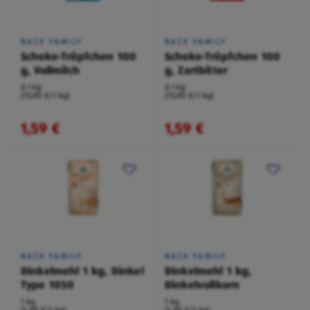
BACK FAMILY
BACK FAMILY
Schoko-Tröpfchen 100
Schoko-Tröpfchen 100
g, Vollmilch
g, Zartbitter
0,1 kg
0,1 kg
(15,90 €/1 kg)
(15,90 €/1 kg)
1,59 €
1,59 €
BACK FAMILY
BACK FAMILY
Dinkelmehl 1 kg, Dinkel
Dinkelmehl 1 kg,
Type 1050
Dinkelvollkorn
1 kg
1 kg
(1,09 €/1 kg)
(1,09 €/1 kg)