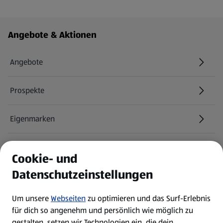
Fußzeilenmenü - weitere Links
Angebote & Aktionen
Angebote
Prospekte
Eigenmarken
ALDI Services
Cookie- und
Datenschutzeinstellungen
Newsletter
Um unsere
Webseiten
zu optimieren und das Surf-Erlebnis
WhatsApp
für dich so angenehm und persönlich wie möglich zu
gestalten, setzen wir Technologien ein, die dein