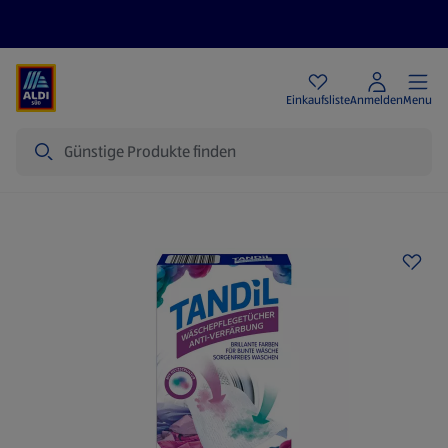
Angebote
Einkaufsliste
Anmelden
Menu
Suche