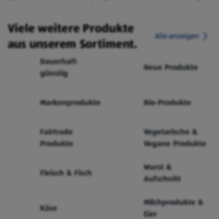
Viele weitere Produkte
Alle anzeigen
aus unserem Sortiment.
Dauerhaft
Neue Produkte
günstig
Markenprodukte
Bio-Produkte
Fairtrade
Vegetarische &
Produkte
Vegane Produkte
Wurst &
Fleisch & Fisch
Aufschnitt
Milchprodukte &
Käse
Eier