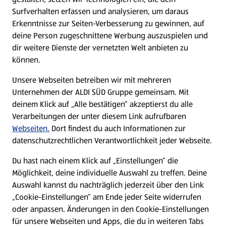
Surfverhalten erfassen und analysieren, um daraus
Über ALDI SÜD
Erkenntnisse zur Seiten-Verbesserung zu gewinnen, auf
deine Person zugeschnittene Werbung auszuspielen und
Filialen
dir weitere Dienste der vernetzten Welt anbieten zu
können.
E-Ladestationen
Unsere Webseiten betreiben wir mit mehreren
Unternehmen der ALDI SÜD Gruppe gemeinsam. Mit
Nachhaltigkeit
deinem Klick auf „Alle bestätigen“ akzeptierst du alle
Verarbeitungen der unter diesem Link aufrufbaren
Karriere
Webseiten.
Dort findest du auch Informationen zur
datenschutzrechtlichen Verantwortlichkeit jeder Webseite.
Presse
Du hast nach einem Klick auf „Einstellungen“ die
Möglichkeit, deine individuelle Auswahl zu treffen. Deine
Hilfe & Kontakt
Auswahl kannst du nachträglich jederzeit über den Link
(öffnet in einem neuen Tab)
„Cookie-Einstellungen“ am Ende jeder Seite widerrufen
oder anpassen. Änderungen in den Cookie-Einstellungen
Unternehmen
für unsere Webseiten und Apps, die du in weiteren Tabs