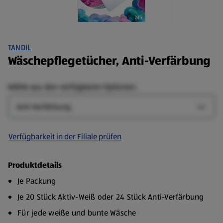
TANDIL
Wäschepflegetücher, Anti-Verfärbung
Wähle aus den verfügbaren Optionen:
Art
Art-Op
Verfügbarkeit in der Filiale prüfen
Produktdetails
Je Packung
Je 20 Stück Aktiv-Weiß oder 24 Stück Anti-Verfärbung
Für jede weiße und bunte Wäsche