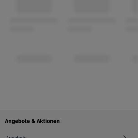
Fußzeilenmenü - weitere Links
Angebote & Aktionen
Angebote