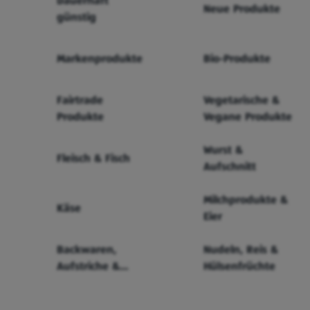
Dauerhaft
Neue Produkte
günstig
Markenprodukte
Bio-Produkte
Fairtrade
Vegetarische &
Produkte
Vegane Produkte
Wurst &
Fleisch & Fisch
Aufschnitt
Milchprodukte &
Käse
Eier
Backwaren,
Nudeln, Reis &
Aufstriche &
Hülsenfrüchte
Cerealien