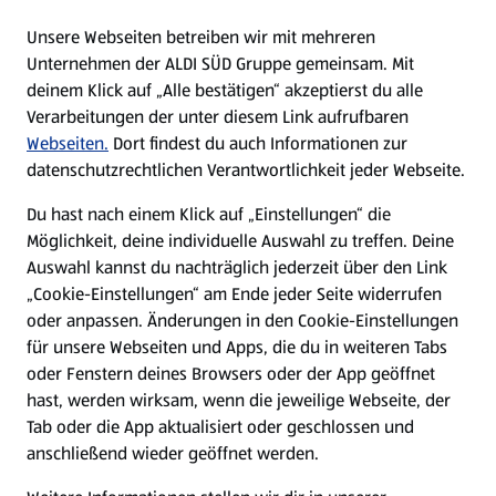
E-Ladestationen
Unsere Webseiten betreiben wir mit mehreren
Unternehmen der ALDI SÜD Gruppe gemeinsam. Mit
Nachhaltigkeit
deinem Klick auf „Alle bestätigen“ akzeptierst du alle
Verarbeitungen der unter diesem Link aufrufbaren
Karriere
Webseiten.
Dort findest du auch Informationen zur
datenschutzrechtlichen Verantwortlichkeit jeder Webseite.
Presse
Du hast nach einem Klick auf „Einstellungen“ die
Möglichkeit, deine individuelle Auswahl zu treffen. Deine
Hilfe & Kontakt
Auswahl kannst du nachträglich jederzeit über den Link
(öffnet in einem neuen Tab)
„Cookie-Einstellungen“ am Ende jeder Seite widerrufen
oder anpassen. Änderungen in den Cookie-Einstellungen
Unternehmen
für unsere Webseiten und Apps, die du in weiteren Tabs
oder Fenstern deines Browsers oder der App geöffnet
hast, werden wirksam, wenn die jeweilige Webseite, der
Folge uns hier:
Tab oder die App aktualisiert oder geschlossen und
anschließend wieder geöffnet werden.
Jetzt die ALDI SÜD App downloaden