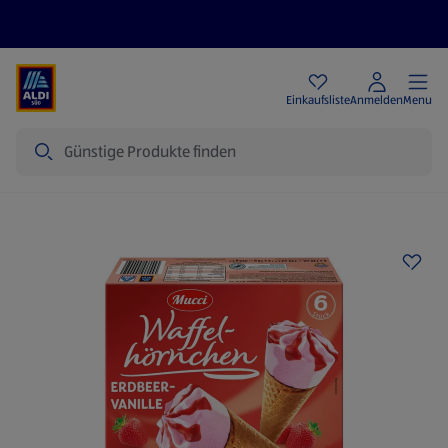
Angebote
Einkaufsliste
Anmelden
Menu
Suche