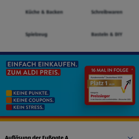
Küche & Backen
Schreibwaren
Spielzeug
Basteln & DIY
Auflösung der Fußnote A