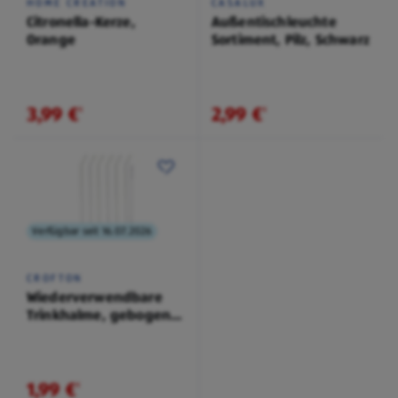
HOME CREATION
CASALUX
Citronella-Kerze,
Außentischleuchte
Orange
Sortiment, Pilz, Schwarz
3,99 €
2,99 €
¹
¹
Verfügbar seit 16.07.2026
CROFTON
Wiederverwendbare
Trinkhalme, gebogen,
transparent
1,99 €
¹