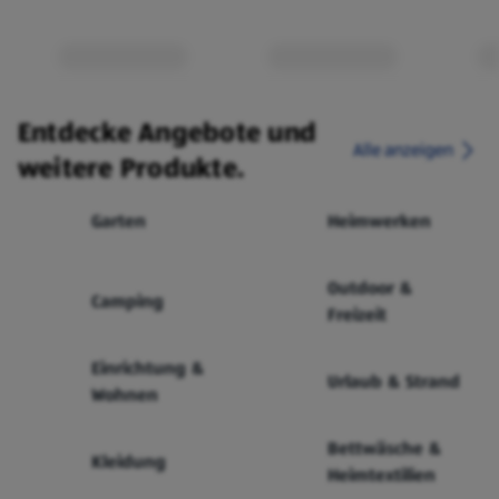
Entdecke Angebote und
Alle anzeigen
weitere Produkte.
Garten
Heimwerken
Outdoor &
Camping
Freizeit
Einrichtung &
Urlaub & Strand
Wohnen
Bettwäsche &
Kleidung
Heimtextilien