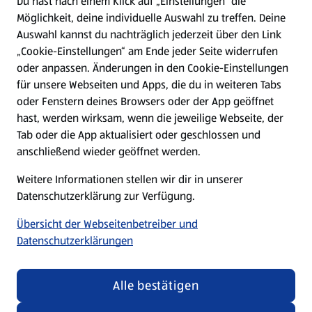
Du hast nach einem Klick auf „Einstellungen“ die
Möglichkeit, deine individuelle Auswahl zu treffen. Deine
Hilfe & Kontakt
Auswahl kannst du nachträglich jederzeit über den Link
(öffnet in einem neuen Tab)
„Cookie-Einstellungen“ am Ende jeder Seite widerrufen
oder anpassen. Änderungen in den Cookie-Einstellungen
Unternehmen
für unsere Webseiten und Apps, die du in weiteren Tabs
oder Fenstern deines Browsers oder der App geöffnet
hast, werden wirksam, wenn die jeweilige Webseite, der
Folge uns hier:
Tab oder die App aktualisiert oder geschlossen und
anschließend wieder geöffnet werden.
Jetzt die ALDI SÜD App downloaden
Weitere Informationen stellen wir dir in unserer
Datenschutzerklärung zur Verfügung.
Übersicht der Webseitenbetreiber und
Datenschutzerklärungen
Datenschutz- und Richtlinienmenü
(öffnet in einem neuen Tab)
Cookie-Einstellungen
Garantieportal
Alle bestätigen
Impressum
Datenschutzerklärung