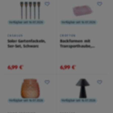
Verfügbar seit 16.07.2026
Verfügbar seit 16.07.2026
CASALUX
CROFTON
Solar Gartenfackeln,
Backformen mit
5er-Set, Schwarz
Transporthaube,
Backblech, Rosa
6,99 €
6,99 €
¹
¹
Verfügbar seit 16.07.2026
Verfügbar seit 16.07.2026