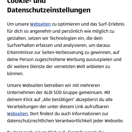
Cookie- und
Datenschutzeinstellungen
Newsletter
Um unsere
Webseiten
zu optimieren und das Surf-Erlebnis
WhatsApp
für dich so angenehm und persönlich wie möglich zu
gestalten, setzen wir Technologien ein, die dein
Surfverhalten erfassen und analysieren, um daraus
Über ALDI SÜD
Erkenntnisse zur Seiten-Verbesserung zu gewinnen, auf
deine Person zugeschnittene Werbung auszuspielen und
Filialen
dir weitere Dienste der vernetzten Welt anbieten zu
können.
E-Ladestationen
Unsere Webseiten betreiben wir mit mehreren
Unternehmen der ALDI SÜD Gruppe gemeinsam. Mit
Nachhaltigkeit
deinem Klick auf „Alle bestätigen“ akzeptierst du alle
Verarbeitungen der unter diesem Link aufrufbaren
Karriere
Webseiten.
Dort findest du auch Informationen zur
datenschutzrechtlichen Verantwortlichkeit jeder Webseite.
Presse