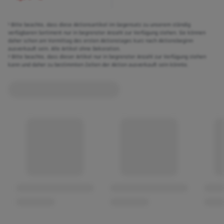
¹ Bitte beachte, dass diese Aktionsartikel im Gegensatz zu unserem ständig
verfügbaren Sortiment nur in begrenzter Anzahl zur Verfügung stehen. Sie können
daher schon am Vormittag des ersten Aktionstages kurz nach Aktionsbeginn
ausverkauft sein. Alle Artikel ohne Dekoration.
² Bitte beachte, dass dieser Artikel nur in begrenzter Anzahl zur Verfügung stehen
kann und daher zu bestimmten Zeiten der Aktion ausverkauft sein könnte.