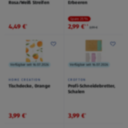
Rosa/Weiß Streifen
Erbeeren
Spare 25 %
4,49 €
2,99 €
¹
¹
˒
²
3,99 €
Verfügbar seit 16.07.2026
Verfügbar seit 16.07.2026
HOME CREATION
CROFTON
Tischdecke, Orange
Profi-Schneidebretter,
Schalen
3,99 €
3,99 €
¹
¹