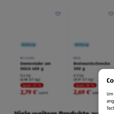
Kühlung
Kühlung
MILSANI
BBQ
Emmentaler am
Bratwurstschnecke
Stück 400 g
300 g
0,4 kg
0,3 kg
Co
(6,98 €/1 kg)
(8,97 €/1 kg)
Spare 20 %
Spare 30 %
2,79 €
2,69 €
²
²
3,49 €
3,89 €
Um 
ang
Tec
Viele weitere Produkte aus un