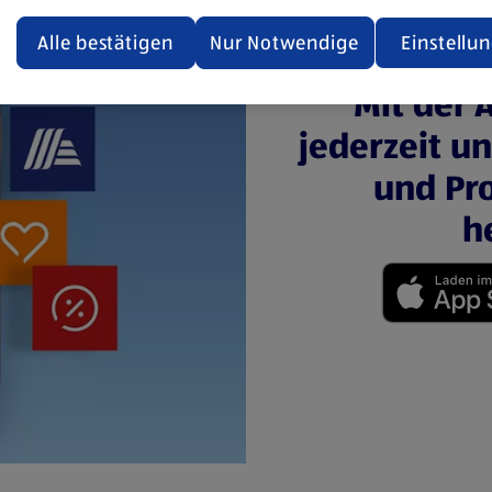
ualisiert oder geschlossen und anschließend wieder geöffne
den.
Alle bestätigen
Nur Notwendige
Einstellu
ere Informationen stellen wir dir in unserer
Mit der 
enschutzerklärung zur Verfügung.
jederzeit u
rsicht der Webseitenbetreiber und Datenschutzerklärungen
und Pro
h
(öffnet in einem