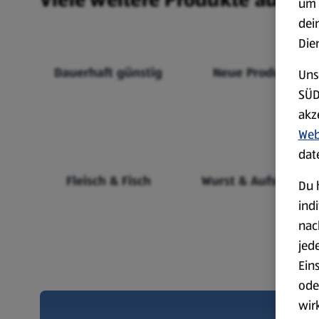
um 
dei
Die
Dauerhaft günstig
Neue Produkte
Uns
SÜD
akz
Web
dat
Fleisch & Fisch
Wurst & Aufschnitt
Du 
ind
nac
jed
Ein
ode
wir