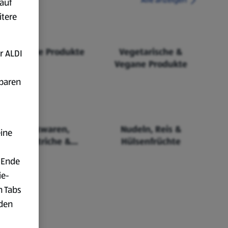
auf
itere
Fairtrade Produkte
Vegetarische &
r ALDI
Vegane Produkte
fbaren
Backwaren,
Nudeln, Reis &
eine
Aufstriche &
Hülsenfrüchte
Cerealien
 Ende
ie-
n Tabs
rden