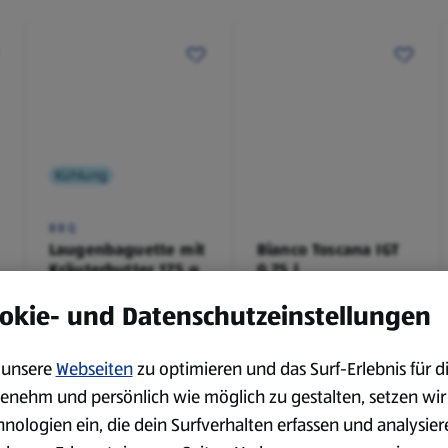
Kühlung
BBQ
Laugenbaguette mit
Bianco Toscana IGT
Kräuterbutter 175 g
0,75 l
0,18 kg
0,75 l
okie- und Datenschutzeinstellungen
(4,51 €/1 kg)
(3,72 €/1 l)
Spare 38 %
Spare 20 %
0,79 €
2,79 €
²
²
1,29 €
3,49 €
unsere
Webseiten
zu optimieren und das Surf-Erlebnis für d
enehm und persönlich wie möglich zu gestalten, setzen wir
hnologien ein, die dein Surfverhalten erfassen und analysier
serem Sortiment.