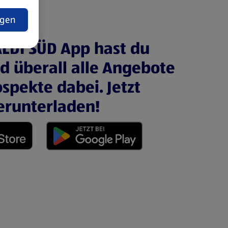
t
ngen
ALDI SÜD App hast du
nd überall alle Angebote
spekte dabei. Jetzt
erunterladen!
 neuen Tab)
(öffnet in einem neuen Tab)