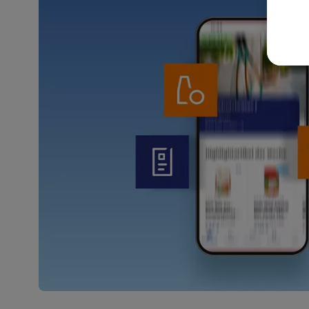
akt
wer
Weit
Dat
Übe