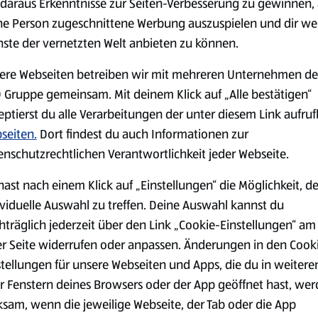
daraus Erkenntnisse zur Seiten-Verbesserung zu gewinnen, 
ne Person zugeschnittene Werbung auszuspielen und dir we
nste der vernetzten Welt anbieten zu können.
Markenprodukte
Bio-Produkte
ere Webseiten betreiben wir mit mehreren Unternehmen de
 Gruppe gemeinsam. Mit deinem Klick auf „Alle bestätigen“
eptierst du alle Verarbeitungen der unter diesem Link aufru
seiten.
Dort findest du auch Informationen zur
enschutzrechtlichen Verantwortlichkeit jeder Webseite.
Käse
Milchprodukte &
hast nach einem Klick auf „Einstellungen“ die Möglichkeit, d
Eier
ividuelle Auswahl zu treffen. Deine Auswahl kannst du
hträglich jederzeit über den Link „Cookie-Einstellungen“ am
er Seite widerrufen oder anpassen. Änderungen in den Cook
stellungen für unsere Webseiten und Apps, die du in weitere
r Fenstern deines Browsers oder der App geöffnet hast, we
ksam, wenn die jeweilige Webseite, der Tab oder die App