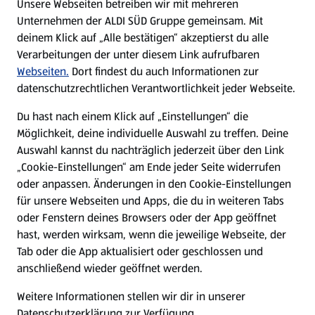
Unsere Webseiten betreiben wir mit mehreren
Unternehmen der ALDI SÜD Gruppe gemeinsam. Mit
Nachhaltigkeit
deinem Klick auf „Alle bestätigen“ akzeptierst du alle
Verarbeitungen der unter diesem Link aufrufbaren
Karriere
Webseiten.
Dort findest du auch Informationen zur
datenschutzrechtlichen Verantwortlichkeit jeder Webseite.
Presse
Du hast nach einem Klick auf „Einstellungen“ die
Möglichkeit, deine individuelle Auswahl zu treffen. Deine
Hilfe & Kontakt
Auswahl kannst du nachträglich jederzeit über den Link
(öffnet in einem neuen Tab)
„Cookie-Einstellungen“ am Ende jeder Seite widerrufen
oder anpassen. Änderungen in den Cookie-Einstellungen
Unternehmen
für unsere Webseiten und Apps, die du in weiteren Tabs
oder Fenstern deines Browsers oder der App geöffnet
hast, werden wirksam, wenn die jeweilige Webseite, der
Folge uns hier:
Tab oder die App aktualisiert oder geschlossen und
anschließend wieder geöffnet werden.
Jetzt die ALDI SÜD App downloaden
Weitere Informationen stellen wir dir in unserer
Datenschutzerklärung zur Verfügung.