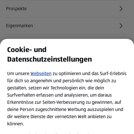
Prospekte
Eigenmarken
ALDI Services
Cookie- und
Datenschutzeinstellungen
Newsletter
Um unsere
Webseiten
zu optimieren und das Surf-Erlebnis
WhatsApp
für dich so angenehm und persönlich wie möglich zu
gestalten, setzen wir Technologien ein, die dein
Surfverhalten erfassen und analysieren, um daraus
Über ALDI SÜD
Erkenntnisse zur Seiten-Verbesserung zu gewinnen, auf
deine Person zugeschnittene Werbung auszuspielen und
Filialen
dir weitere Dienste der vernetzten Welt anbieten zu
können.
E-Ladestationen