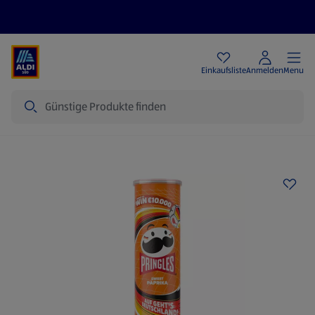
Angebote
Einkaufsliste
Anmelden
Menu
Suche