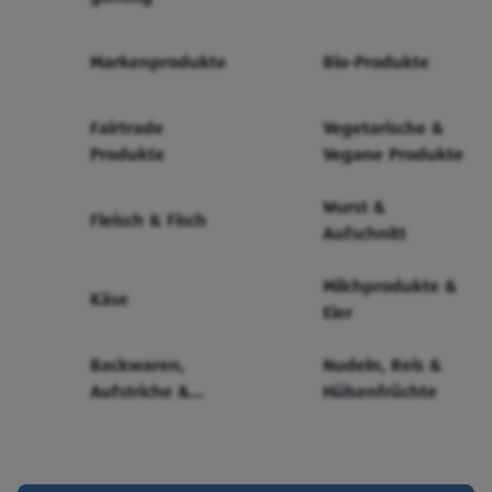
Markenprodukte
Bio-Produkte
Fairtrade
Vegetarische &
Produkte
Vegane Produkte
Wurst &
Fleisch & Fisch
Aufschnitt
Milchprodukte &
Käse
Eier
Backwaren,
Nudeln, Reis &
Aufstriche &
Hülsenfrüchte
Cerealien