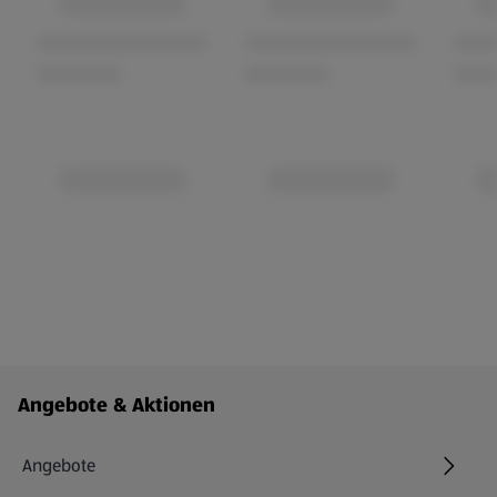
Fußzeilenmenü - weitere Links
Angebote & Aktionen
Angebote