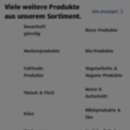
Viele weitere Produkte
Alle anzeigen
aus unserem Sortiment.
Dauerhaft
Neue Produkte
günstig
Markenprodukte
Bio-Produkte
Fairtrade
Vegetarische &
Produkte
Vegane Produkte
Wurst &
Fleisch & Fisch
Aufschnitt
Milchprodukte &
Käse
Eier