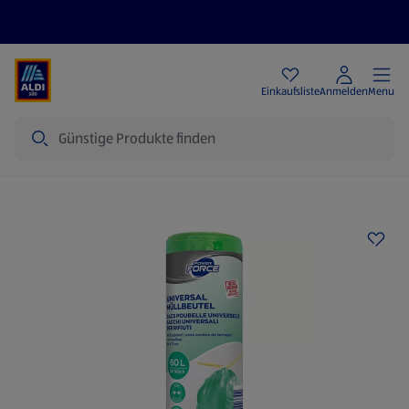
Angebote
Einkaufsliste
Anmelden
Menu
Suche