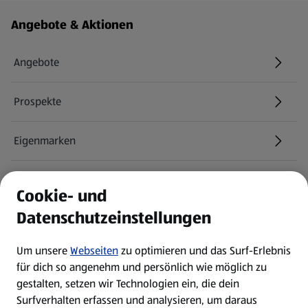
Fußzeilenmenü - weitere Links
Angebote & Aktionen
Angebote
Prospekte
Eigenmarken
ALDI Services
Cookie- und
Datenschutzeinstellungen
Newsletter
Um unsere
Webseiten
zu optimieren und das Surf-Erlebnis
WhatsApp
für dich so angenehm und persönlich wie möglich zu
gestalten, setzen wir Technologien ein, die dein
Surfverhalten erfassen und analysieren, um daraus
Über ALDI SÜD