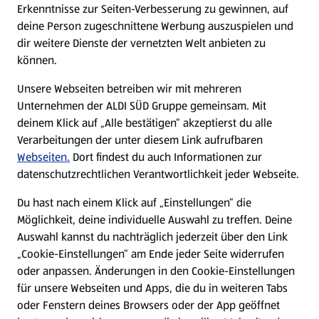
Erkenntnisse zur Seiten-Verbesserung zu gewinnen, auf
deine Person zugeschnittene Werbung auszuspielen und
Filialen
dir weitere Dienste der vernetzten Welt anbieten zu
können.
E-Ladestationen
Unsere Webseiten betreiben wir mit mehreren
Unternehmen der ALDI SÜD Gruppe gemeinsam. Mit
Nachhaltigkeit
deinem Klick auf „Alle bestätigen“ akzeptierst du alle
Verarbeitungen der unter diesem Link aufrufbaren
Karriere
Webseiten.
Dort findest du auch Informationen zur
datenschutzrechtlichen Verantwortlichkeit jeder Webseite.
Presse
Du hast nach einem Klick auf „Einstellungen“ die
Möglichkeit, deine individuelle Auswahl zu treffen. Deine
Hilfe & Kontakt
Auswahl kannst du nachträglich jederzeit über den Link
(öffnet in einem neuen Tab)
„Cookie-Einstellungen“ am Ende jeder Seite widerrufen
oder anpassen. Änderungen in den Cookie-Einstellungen
Unternehmen
für unsere Webseiten und Apps, die du in weiteren Tabs
oder Fenstern deines Browsers oder der App geöffnet