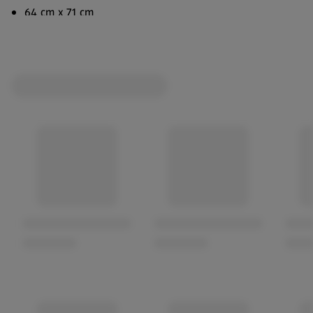
64 cm x 71 cm
Auf Rolle ohne Perforation
Extra reißfest
Flüssigkeitsdicht
Warnhinweis: Achtung! Der dichte Beutel kann zum
Ersticken führen, wenn er über den Kopf gezogen wird.
Bitte von Kindern fernhalten.Materialinfo PE: Die Power
Force Müllbeutel bestehen aus hochwertigem,
recycelfähigem Polyethylen (PE)