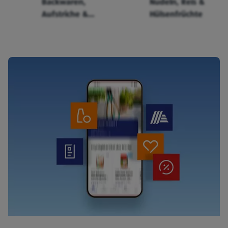
Backwaren,
Nudeln, Reis &
Aufstriche &
Hülsenfrüchte
Cerealien