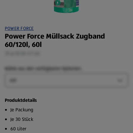
POWER FORCE
Power Force Müllsack Zugband
60/120l, 60l
30 je (0,06 €/1 je)
Wähle aus den verfügbaren Optionen:
Größe
Größe-
Produktdetails
Je Packung
Je 30 Stück
60 Liter