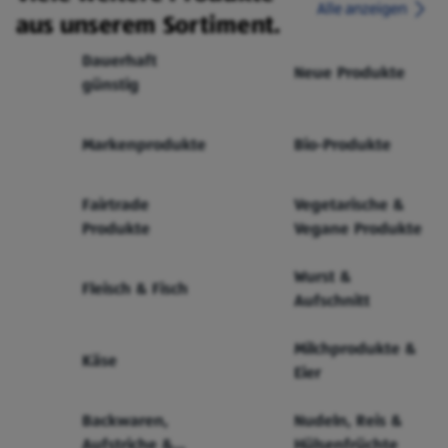
Alle anzeigen
aus unserem Sortiment.
Dauerhaft
Neue Produkte
günstig
Markenprodukte
Bio-Produkte
Fairtrade
Vegetarische &
Produkte
Vegane Produkte
Wurst &
Fleisch & Fisch
Aufschnitt
Milchprodukte &
Käse
Eier
Backwaren,
Nudeln, Reis &
Aufstriche &
Hülsenfrüchte