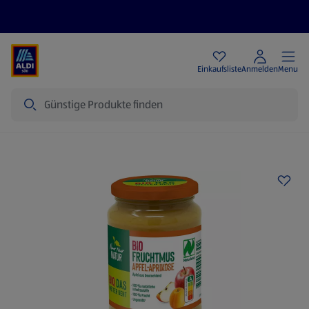
Angebote
Einkaufsliste
Anmelden
Menu
Suche