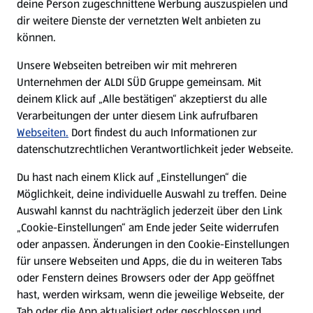
deine Person zugeschnittene Werbung auszuspielen und
Filialen
dir weitere Dienste der vernetzten Welt anbieten zu
können.
E-Ladestationen
Unsere Webseiten betreiben wir mit mehreren
Unternehmen der ALDI SÜD Gruppe gemeinsam. Mit
Nachhaltigkeit
deinem Klick auf „Alle bestätigen“ akzeptierst du alle
Verarbeitungen der unter diesem Link aufrufbaren
Karriere
Webseiten.
Dort findest du auch Informationen zur
datenschutzrechtlichen Verantwortlichkeit jeder Webseite.
Presse
Du hast nach einem Klick auf „Einstellungen“ die
Möglichkeit, deine individuelle Auswahl zu treffen. Deine
Hilfe & Kontakt
Auswahl kannst du nachträglich jederzeit über den Link
(öffnet in einem neuen Tab)
„Cookie-Einstellungen“ am Ende jeder Seite widerrufen
oder anpassen. Änderungen in den Cookie-Einstellungen
Unternehmen
für unsere Webseiten und Apps, die du in weiteren Tabs
oder Fenstern deines Browsers oder der App geöffnet
hast, werden wirksam, wenn die jeweilige Webseite, der
Folge uns hier:
Tab oder die App aktualisiert oder geschlossen und