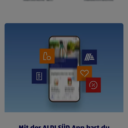
Cerealien
Mit der ALDI SÜD App hast du