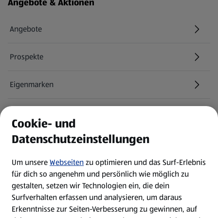
Fußzeilenmenü - weitere Links
Angebote & Aktionen
Angebote
Prospekte
Eigenmarken
ALDI Services
Cookie- und
Datenschutzeinstellungen
Newsletter
Um unsere
Webseiten
zu optimieren und das Surf-Erlebnis
WhatsApp
für dich so angenehm und persönlich wie möglich zu
gestalten, setzen wir Technologien ein, die dein
Surfverhalten erfassen und analysieren, um daraus
Über ALDI SÜD
Erkenntnisse zur Seiten-Verbesserung zu gewinnen, auf