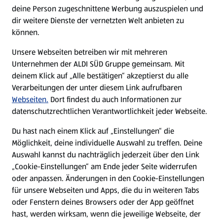
deine Person zugeschnittene Werbung auszuspielen und
Filialen
dir weitere Dienste der vernetzten Welt anbieten zu
können.
E-Ladestationen
Unsere Webseiten betreiben wir mit mehreren
Unternehmen der ALDI SÜD Gruppe gemeinsam. Mit
Nachhaltigkeit
deinem Klick auf „Alle bestätigen“ akzeptierst du alle
Verarbeitungen der unter diesem Link aufrufbaren
Karriere
Webseiten.
Dort findest du auch Informationen zur
datenschutzrechtlichen Verantwortlichkeit jeder Webseite.
Presse
Du hast nach einem Klick auf „Einstellungen“ die
Möglichkeit, deine individuelle Auswahl zu treffen. Deine
Hilfe & Kontakt
Auswahl kannst du nachträglich jederzeit über den Link
(öffnet in einem neuen Tab)
„Cookie-Einstellungen“ am Ende jeder Seite widerrufen
oder anpassen. Änderungen in den Cookie-Einstellungen
Unternehmen
für unsere Webseiten und Apps, die du in weiteren Tabs
oder Fenstern deines Browsers oder der App geöffnet
hast, werden wirksam, wenn die jeweilige Webseite, der
Folge uns hier: