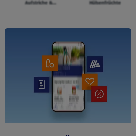
Aufstriche &
Hülsenfrüchte
Cerealien