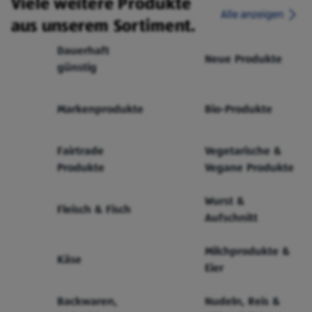
Viele weitere Produkte
Alle anzeigen
aus unserem Sortiment.
Dauerhaft
Neue Produkte
günstig
Markenprodukte
Bio-Produkte
Fairtrade
Vegetarische &
Produkte
Vegane Produkte
Wurst &
Fleisch & Fisch
Aufschnitt
Milchprodukte &
Käse
Eier
Backwaren,
Nudeln, Reis &