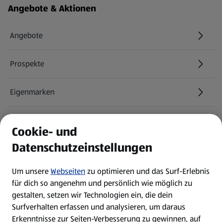
Fußzeilenmenü - weitere Links
Angebote & Aktionen
Angebote
Prospekte
Eigenmarken
ALDI Services
Cookie- und
Datenschutzeinstellungen
Newsletter
Um unsere
Webseiten
zu optimieren und das Surf-Erlebnis
WhatsApp
für dich so angenehm und persönlich wie möglich zu
gestalten, setzen wir Technologien ein, die dein
Surfverhalten erfassen und analysieren, um daraus
Über ALDI SÜD
Erkenntnisse zur Seiten-Verbesserung zu gewinnen, auf