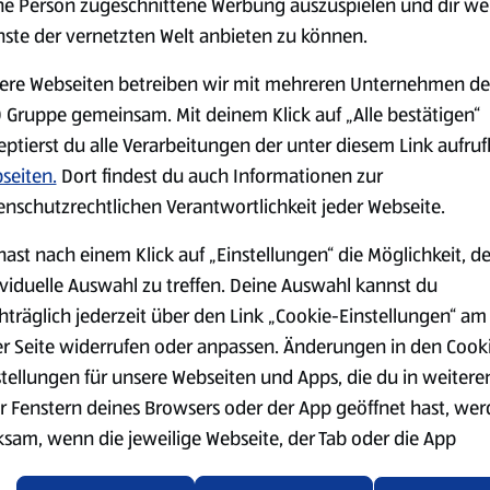
ne Person zugeschnittene Werbung auszuspielen und dir we
nste der vernetzten Welt anbieten zu können.
Markenprodukte
Bio-Produkte
ere Webseiten betreiben wir mit mehreren Unternehmen de
 Gruppe gemeinsam. Mit deinem Klick auf „Alle bestätigen“
eptierst du alle Verarbeitungen der unter diesem Link aufru
seiten.
Dort findest du auch Informationen zur
enschutzrechtlichen Verantwortlichkeit jeder Webseite.
Käse
Milchprodukte &
Eier
hast nach einem Klick auf „Einstellungen“ die Möglichkeit, d
ividuelle Auswahl zu treffen. Deine Auswahl kannst du
hträglich jederzeit über den Link „Cookie-Einstellungen“ am
er Seite widerrufen oder anpassen. Änderungen in den Cook
stellungen für unsere Webseiten und Apps, die du in weitere
r Fenstern deines Browsers oder der App geöffnet hast, we
ksam, wenn die jeweilige Webseite, der Tab oder die App
ualisiert oder geschlossen und anschließend wieder geöffne