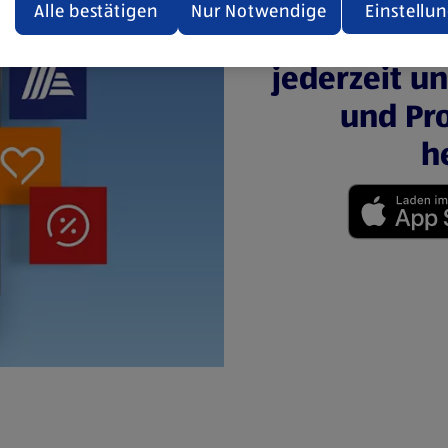
den.
Alle bestätigen
Nur Notwendige
Einstellu
Mit der 
ere Informationen stellen wir dir in unserer
jederzeit u
enschutzerklärung zur Verfügung.
und Pro
rsicht der Webseitenbetreiber und Datenschutzerklärungen
h
(öffnet in einem