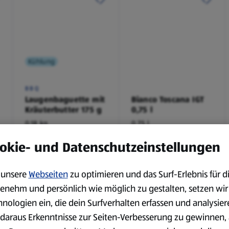
Kühlung
BBQ
Laugenbaguette mit
Bianco Toscana IGT
Kräuterbutter 175 g
0,75 l
0,18 kg
0,75 l
(4,51 €/1 kg)
(3,72 €/1 l)
okie- und Datenschutzeinstellungen
Spare 38 %
Spare 20 %
0,79 €
2,79 €
²
²
1,29 €
3,49 €
unsere
Webseiten
zu optimieren und das Surf-Erlebnis für d
enehm und persönlich wie möglich zu gestalten, setzen wir
serem Sortiment.
hnologien ein, die dein Surfverhalten erfassen und analysier
daraus Erkenntnisse zur Seiten-Verbesserung zu gewinnen, 