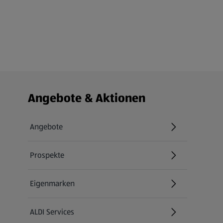
Fußzeilenmenü - weitere Links
Angebote & Aktionen
Angebote
Prospekte
Eigenmarken
ALDI Services