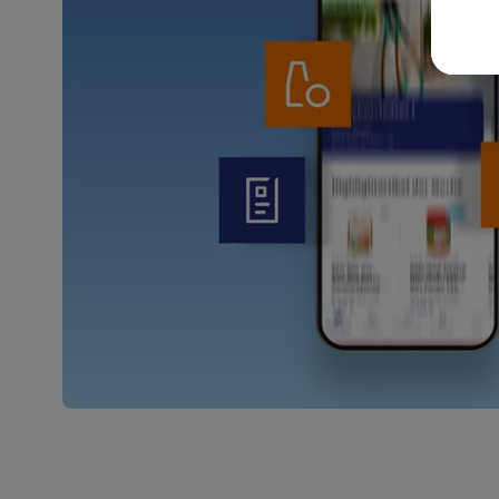
wer
Weit
Dat
Übe