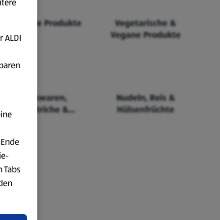
itere
Fairtrade Produkte
Vegetarische &
Vegane Produkte
r ALDI
fbaren
Backwaren,
Nudeln, Reis &
Aufstriche &
Hülsenfrüchte
eine
Cerealien
 Ende
ie-
n Tabs
rden
t