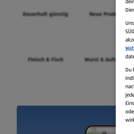
dei
Die
Dauerhaft günstig
Neue Produkte
Uns
SÜD
akz
Web
dat
Fleisch & Fisch
Wurst & Aufschnitt
Du 
ind
nac
jed
Ein
ode
wir
akt