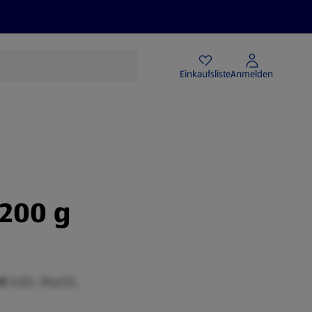
Angebote
Einkaufsliste
Anmelden
 200 g
 €
inkl. MwSt.