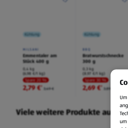
Kühlung
Kühlung
MILSANI
BBQ
Emmentaler am
Bratwurstschnecke
Stück 400 g
300 g
0,4 kg
0,3 kg
(6,98 €/1 kg)
(8,97 €/1 kg)
Spare 20 %
Spare 30 %
Co
2,79 €
2,69 €
²
²
3,49 €
3,89 €
Um 
ang
Viele weitere Produkte aus un
Tec
um 