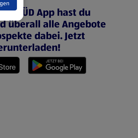
ngen
ALDI SÜD App hast du
nd überall alle Angebote
spekte dabei. Jetzt
erunterladen!
 neuen Tab)
(öffnet in einem neuen Tab)