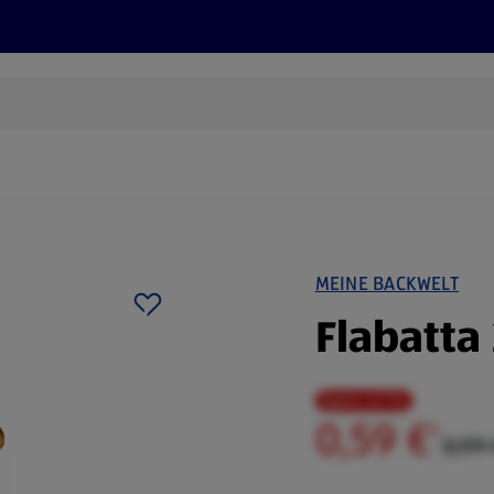
Rezepte und Tipps
Nachhaltigkeit
ALDI Services
MEINE BACKWELT
Flabatta
Spare 40 %
0,59 €
²
0,99