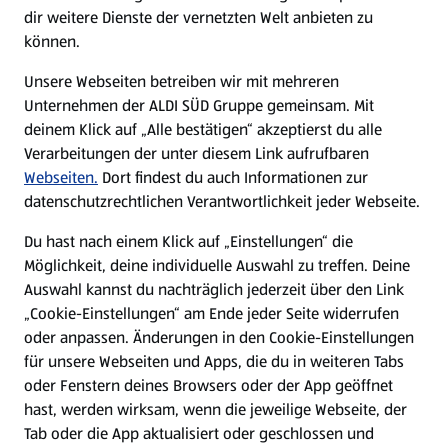
Filialen
dir weitere Dienste der vernetzten Welt anbieten zu
können.
E-Ladestationen
Unsere Webseiten betreiben wir mit mehreren
Unternehmen der ALDI SÜD Gruppe gemeinsam. Mit
Nachhaltigkeit
deinem Klick auf „Alle bestätigen“ akzeptierst du alle
Verarbeitungen der unter diesem Link aufrufbaren
Karriere
Webseiten.
Dort findest du auch Informationen zur
datenschutzrechtlichen Verantwortlichkeit jeder Webseite.
Presse
Du hast nach einem Klick auf „Einstellungen“ die
Möglichkeit, deine individuelle Auswahl zu treffen. Deine
Hilfe & Kontakt
Auswahl kannst du nachträglich jederzeit über den Link
(öffnet in einem neuen Tab)
„Cookie-Einstellungen“ am Ende jeder Seite widerrufen
oder anpassen. Änderungen in den Cookie-Einstellungen
Unternehmen
für unsere Webseiten und Apps, die du in weiteren Tabs
oder Fenstern deines Browsers oder der App geöffnet
hast, werden wirksam, wenn die jeweilige Webseite, der
Folge uns hier:
Tab oder die App aktualisiert oder geschlossen und