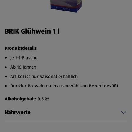
BRIK Glühwein 1 l
Produktdetails
Je 1-l-Flasche
Ab 16 Jahren
Artikel ist nur Saisonal erhältlich
Dunkler Rotwein nach ausgewähltem Rezept gesüßt
und gewürzt mit Auszügen aus Nelken und Zimt
Alkoholgehalt:
9.5 %
Geschmacksrichtung: aromatisch würzig
Nährwerte
Speiseempfehlung: zu jeder Gelegenheit, auch zu
Bratapfel, Weihnachtsgebäck und Schokolade
Empfohlen 45°, nicht kochen, nur erhitzen