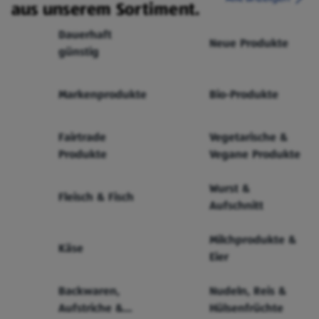
aus unserem Sortiment.
Dauerhaft
Neue Produkte
günstig
Markenprodukte
Bio-Produkte
Fairtrade
Vegetarische &
Produkte
Vegane Produkte
Wurst &
Fleisch & Fisch
Aufschnitt
Milchprodukte &
Käse
Eier
Backwaren,
Nudeln, Reis &
Aufstriche &
Hülsenfrüchte