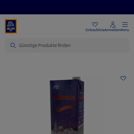
Angebote
Einkaufsliste
Anmelden
Menu
Suche