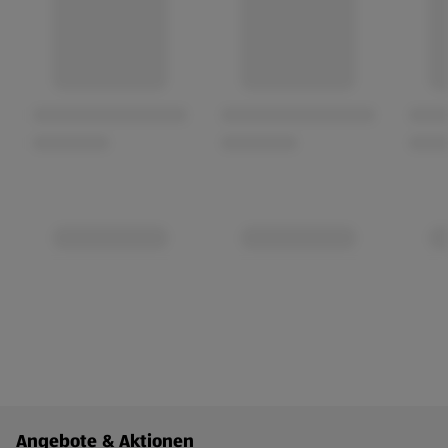
Fußzeilenmenü - weitere Links
Angebote & Aktionen