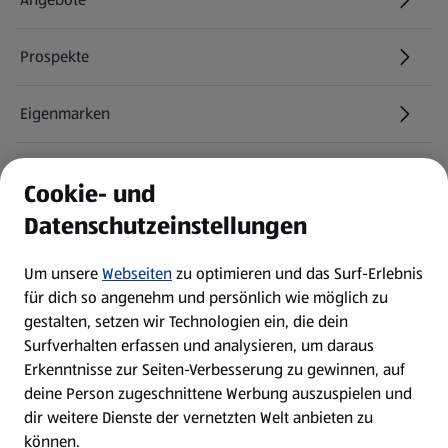
Prospekte
Eigenmarken
ALDI Services
Cookie- und
Datenschutzeinstellungen
Newsletter
Um unsere
Webseiten
zu optimieren und das Surf-Erlebnis
WhatsApp
für dich so angenehm und persönlich wie möglich zu
gestalten, setzen wir Technologien ein, die dein
Surfverhalten erfassen und analysieren, um daraus
Über ALDI SÜD
Erkenntnisse zur Seiten-Verbesserung zu gewinnen, auf
deine Person zugeschnittene Werbung auszuspielen und
Filialen
dir weitere Dienste der vernetzten Welt anbieten zu
können.