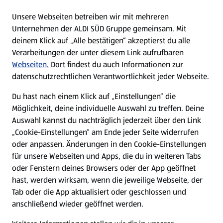
E-Ladestationen
Unsere Webseiten betreiben wir mit mehreren
Unternehmen der ALDI SÜD Gruppe gemeinsam. Mit
Nachhaltigkeit
deinem Klick auf „Alle bestätigen“ akzeptierst du alle
Verarbeitungen der unter diesem Link aufrufbaren
Karriere
Webseiten.
Dort findest du auch Informationen zur
datenschutzrechtlichen Verantwortlichkeit jeder Webseite.
Presse
Du hast nach einem Klick auf „Einstellungen“ die
Möglichkeit, deine individuelle Auswahl zu treffen. Deine
Hilfe & Kontakt
Auswahl kannst du nachträglich jederzeit über den Link
(öffnet in einem neuen Tab)
„Cookie-Einstellungen“ am Ende jeder Seite widerrufen
oder anpassen. Änderungen in den Cookie-Einstellungen
Unternehmen
für unsere Webseiten und Apps, die du in weiteren Tabs
oder Fenstern deines Browsers oder der App geöffnet
hast, werden wirksam, wenn die jeweilige Webseite, der
Folge uns hier:
Tab oder die App aktualisiert oder geschlossen und
anschließend wieder geöffnet werden.
Jetzt die ALDI SÜD App downloaden