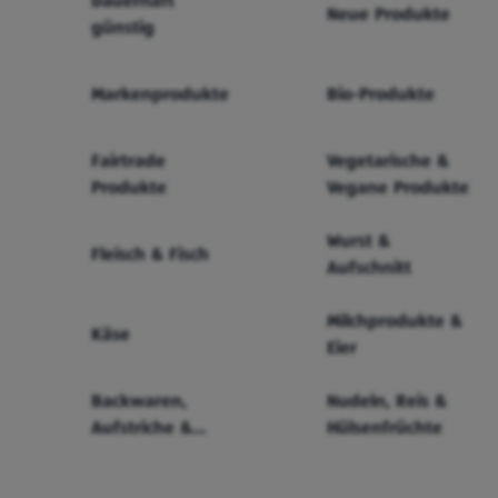
Dauerhaft
Neue Produkte
günstig
Markenprodukte
Bio-Produkte
Fairtrade
Vegetarische &
Produkte
Vegane Produkte
Wurst &
Fleisch & Fisch
Aufschnitt
Milchprodukte &
Käse
Eier
Backwaren,
Nudeln, Reis &
Aufstriche &
Hülsenfrüchte
Cerealien