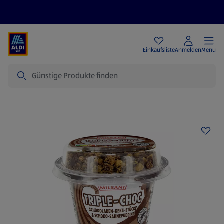
Angebote
Einkaufsliste
Anmelden
Menu
Suche