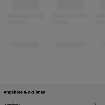
Fußzeilenmenü - weitere Links
Angebote & Aktionen
Angebote