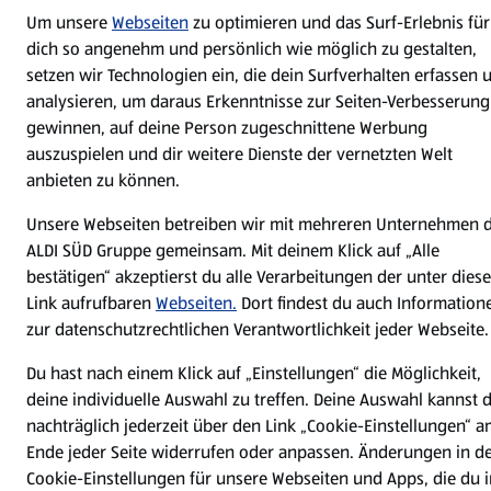
Jetzt die ALDI SÜD App downloaden
Um unsere
Webseiten
zu optimieren und das Surf-Erlebnis für
dich so angenehm und persönlich wie möglich zu gestalten,
setzen wir Technologien ein, die dein Surfverhalten erfassen 
analysieren, um daraus Erkenntnisse zur Seiten-Verbesserung
gewinnen, auf deine Person zugeschnittene Werbung
auszuspielen und dir weitere Dienste der vernetzten Welt
anbieten zu können.
Datenschutz- und Richtlinienmenü
(öffnet in einem neuen Tab)
Cookie-Einstellungen
Garantieportal
Unsere Webseiten betreiben wir mit mehreren Unternehmen 
Impressum
Datenschutzerklärung
ALDI SÜD Gruppe gemeinsam. Mit deinem Klick auf „Alle
Nutzungsbedingungen
Security Policy
bestätigen“ akzeptierst du alle Verarbeitungen der unter dies
Link aufrufbaren
Webseiten.
Dort findest du auch Information
Compliance | Hinweisstellen
zur datenschutzrechtlichen Verantwortlichkeit jeder Webseite.
Du hast nach einem Klick auf „Einstellungen“ die Möglichkeit,
deine individuelle Auswahl zu treffen. Deine Auswahl kannst 
nachträglich jederzeit über den Link „Cookie-Einstellungen“ 
Ende jeder Seite widerrufen oder anpassen. Änderungen in d
Cookie-Einstellungen für unsere Webseiten und Apps, die du i