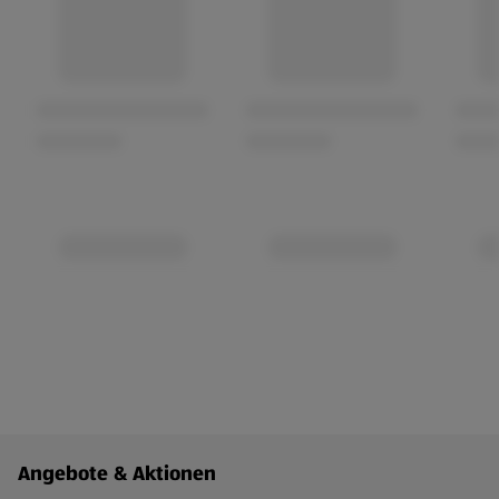
Fußzeilenmenü - weitere Links
Angebote & Aktionen