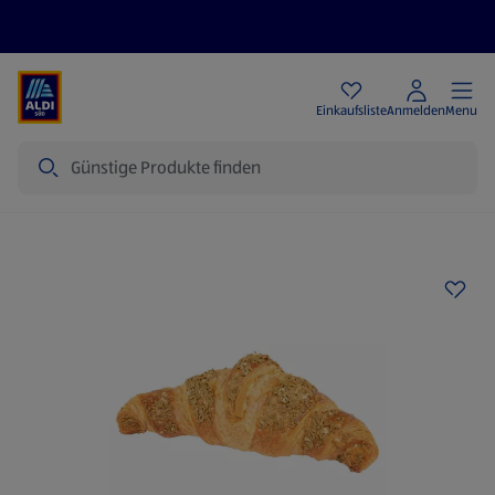
Angebote
Einkaufsliste
Anmelden
Menu
Suche