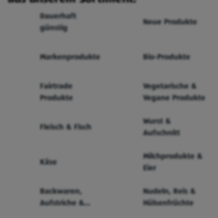
Dauerhaft
Neue Produkte
günstig
Markenprodukte
Bio-Produkte
Fairtrade
Vegetarische &
Produkte
Vegane Produkte
Wurst &
Fleisch & Fisch
Aufschnitt
Milchprodukte &
Käse
Eier
Backwaren,
Nudeln, Reis &
Aufstriche &
Hülsenfrüchte
Cerealien