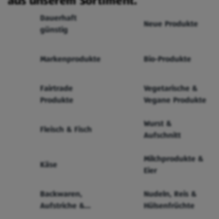
aus unserem Sortiment.
Dauerhaft
Neue Produkte
günstig
Markenprodukte
Bio-Produkte
Fairtrade
Vegetarische &
Produkte
Vegane Produkte
Wurst &
Fleisch & Fisch
Aufschnitt
Milchprodukte &
Käse
Eier
Backwaren,
Nudeln, Reis &
Aufstriche &
Hülsenfrüchte
Cerealien