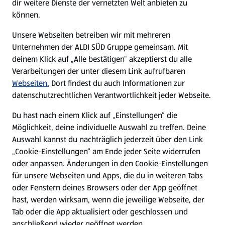
dir weitere Dienste der vernetzten Welt anbieten zu
können.
E-Ladestationen
Unsere Webseiten betreiben wir mit mehreren
Unternehmen der ALDI SÜD Gruppe gemeinsam. Mit
Nachhaltigkeit
deinem Klick auf „Alle bestätigen“ akzeptierst du alle
Verarbeitungen der unter diesem Link aufrufbaren
Karriere
Webseiten.
Dort findest du auch Informationen zur
datenschutzrechtlichen Verantwortlichkeit jeder Webseite.
Presse
Du hast nach einem Klick auf „Einstellungen“ die
Möglichkeit, deine individuelle Auswahl zu treffen. Deine
Hilfe & Kontakt
Auswahl kannst du nachträglich jederzeit über den Link
(öffnet in einem neuen Tab)
„Cookie-Einstellungen“ am Ende jeder Seite widerrufen
oder anpassen. Änderungen in den Cookie-Einstellungen
Unternehmen
für unsere Webseiten und Apps, die du in weiteren Tabs
oder Fenstern deines Browsers oder der App geöffnet
hast, werden wirksam, wenn die jeweilige Webseite, der
Folge uns hier:
Tab oder die App aktualisiert oder geschlossen und
anschließend wieder geöffnet werden.