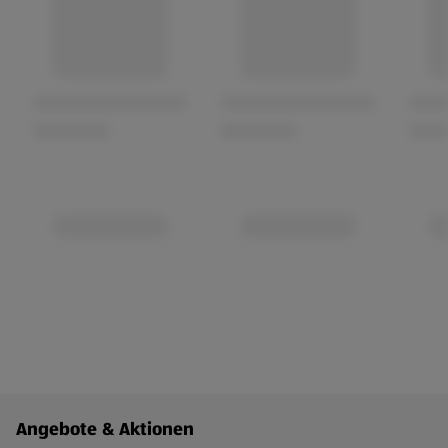
Fußzeilenmenü - weitere Links
Angebote & Aktionen