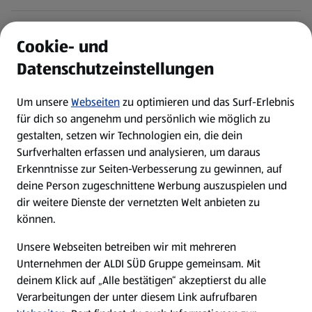
ALDI Services
Cookie- und
Datenschutzeinstellungen
Newsletter
Um unsere
Webseiten
zu optimieren und das Surf-Erlebnis
WhatsApp
für dich so angenehm und persönlich wie möglich zu
gestalten, setzen wir Technologien ein, die dein
Surfverhalten erfassen und analysieren, um daraus
Über ALDI SÜD
Erkenntnisse zur Seiten-Verbesserung zu gewinnen, auf
deine Person zugeschnittene Werbung auszuspielen und
Filialen
dir weitere Dienste der vernetzten Welt anbieten zu
können.
E-Ladestationen
Unsere Webseiten betreiben wir mit mehreren
Unternehmen der ALDI SÜD Gruppe gemeinsam. Mit
Nachhaltigkeit
deinem Klick auf „Alle bestätigen“ akzeptierst du alle
Verarbeitungen der unter diesem Link aufrufbaren
Karriere