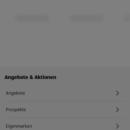
Fußzeilenmenü - weitere Links
Angebote & Aktionen
Angebote
Prospekte
Eigenmarken