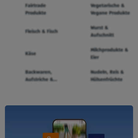
Fairtrade
Vegetarische &
Produkte
Vegane Produkte
Wurst &
Fleisch & Fisch
Aufschnitt
Milchprodukte &
Käse
Eier
Backwaren,
Nudeln, Reis &
Aufstriche &
Hülsenfrüchte
Cerealien