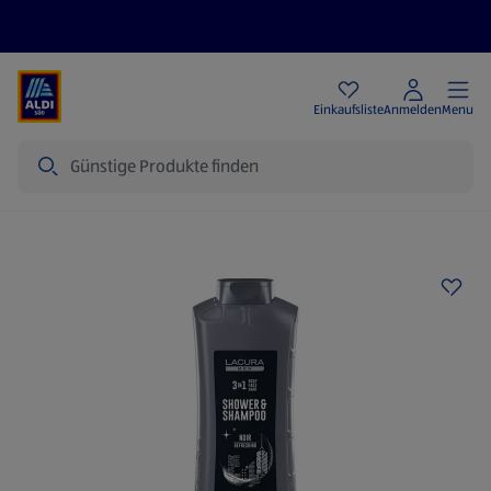
Angebote
Einkaufsliste
Anmelden
Menu
Suche