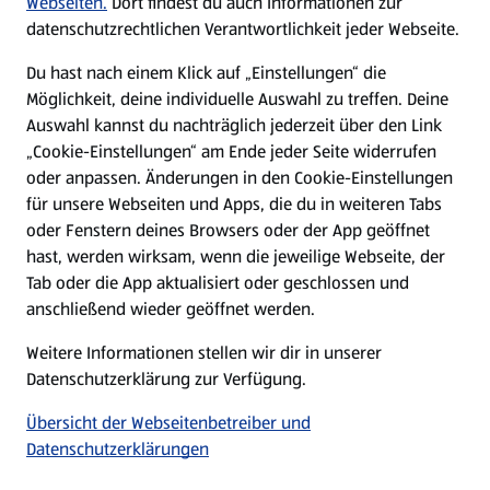
Webseiten.
Dort findest du auch Informationen zur
datenschutzrechtlichen Verantwortlichkeit jeder Webseite.
Presse
Du hast nach einem Klick auf „Einstellungen“ die
Möglichkeit, deine individuelle Auswahl zu treffen. Deine
Hilfe & Kontakt
Auswahl kannst du nachträglich jederzeit über den Link
(öffnet in einem neuen Tab)
„Cookie-Einstellungen“ am Ende jeder Seite widerrufen
oder anpassen. Änderungen in den Cookie-Einstellungen
Unternehmen
für unsere Webseiten und Apps, die du in weiteren Tabs
oder Fenstern deines Browsers oder der App geöffnet
hast, werden wirksam, wenn die jeweilige Webseite, der
Folge uns hier:
Tab oder die App aktualisiert oder geschlossen und
anschließend wieder geöffnet werden.
Jetzt die ALDI SÜD App downloaden
Weitere Informationen stellen wir dir in unserer
Datenschutzerklärung zur Verfügung.
Übersicht der Webseitenbetreiber und
Datenschutzerklärungen