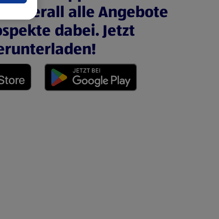
nd überall alle Angebote
spekte dabei. Jetzt
erunterladen!
 neuen Tab)
(öffnet in einem neuen Tab)