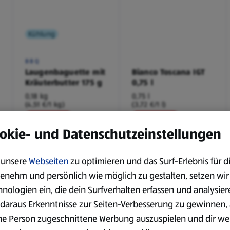
Kühlung
BBQ
Laugenbaguette mit
Bianco Toscana IGT
Kräuterbutter 175 g
0,75 l
0,18 kg
0,75 l
(4,51 €/1 kg)
(3,72 €/1 l)
Spare 38 %
Spare 20 %
0,79 €
2,79 €
²
²
okie- und Datenschutzeinstellungen
1,29 €
3,49 €
unsere
Webseiten
zu optimieren und das Surf-Erlebnis für d
serem Sortiment.
enehm und persönlich wie möglich zu gestalten, setzen wir
hnologien ein, die dein Surfverhalten erfassen und analysier
daraus Erkenntnisse zur Seiten-Verbesserung zu gewinnen, 
ne Person zugeschnittene Werbung auszuspielen und dir we
Markenprodukte
Bio-Produkte