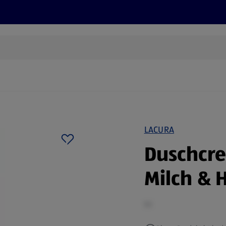
Rezepte und Tipps
Nachhaltigkeit
ALDI Services
LACURA
Duschcre
Milch & 
1 l