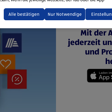
ualisiert oder geschlossen und anschließend wieder geöffne
den.
Alle bestätigen
Nur Notwendige
Einstellu
ere Informationen stellen wir dir in unserer
Mit der 
enschutzerklärung zur Verfügung.
jederzeit u
rsicht der Webseitenbetreiber und Datenschutzerklärungen
und Pro
h
(öffnet in einem