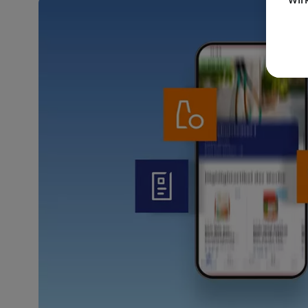
akt
wer
Weit
Dat
Übe