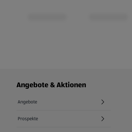
Fußzeilenmenü - weitere Links
Angebote & Aktionen
Angebote
Prospekte