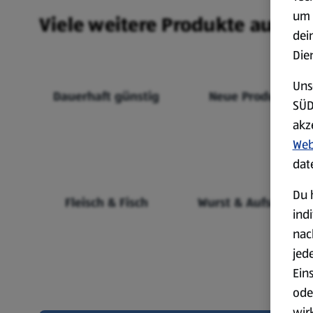
um 
Viele weitere Produkte aus un
dei
Die
Uns
Dauerhaft günstig
Neue Produkte
SÜD
akz
Web
dat
Du 
Fleisch & Fisch
Wurst & Aufschnitt
ind
nac
jed
Ein
ode
wir