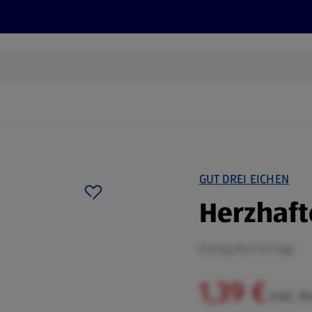
Rezepte und Tipps
Nachhaltigkeit
ALDI Services
GUT DREI EICHEN
Herzhaft
0,15 kg (9,27 €/1 kg)
1,39 €
inkl. 