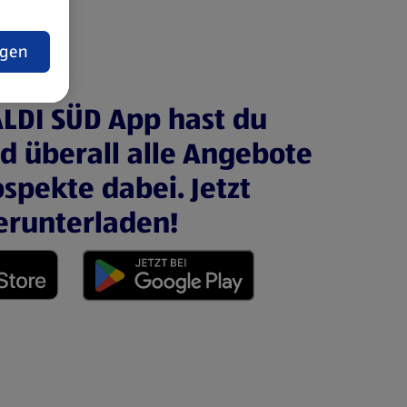
t
ngen
ALDI SÜD App hast du
nd überall alle Angebote
spekte dabei. Jetzt
erunterladen!
 neuen Tab)
(öffnet in einem neuen Tab)