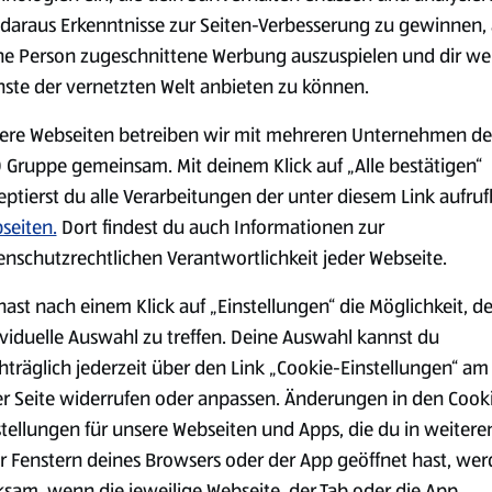
daraus Erkenntnisse zur Seiten-Verbesserung zu gewinnen, 
serem Sortiment.
ne Person zugeschnittene Werbung auszuspielen und dir we
nste der vernetzten Welt anbieten zu können.
ere Webseiten betreiben wir mit mehreren Unternehmen de
Markenprodukte
Bio-Produkte
 Gruppe gemeinsam. Mit deinem Klick auf „Alle bestätigen“
eptierst du alle Verarbeitungen der unter diesem Link aufru
seiten.
Dort findest du auch Informationen zur
enschutzrechtlichen Verantwortlichkeit jeder Webseite.
hast nach einem Klick auf „Einstellungen“ die Möglichkeit, d
Käse
Milchprodukte &
ividuelle Auswahl zu treffen. Deine Auswahl kannst du
Eier
hträglich jederzeit über den Link „Cookie-Einstellungen“ am
er Seite widerrufen oder anpassen. Änderungen in den Cook
stellungen für unsere Webseiten und Apps, die du in weitere
r Fenstern deines Browsers oder der App geöffnet hast, we
ksam, wenn die jeweilige Webseite, der Tab oder die App