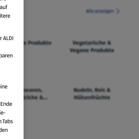
auf
Alle anzeigen
itere
r ALDI
Fairtrade Produkte
Vegetarische &
Vegane Produkte
fbaren
eine
Backwaren,
Nudeln, Reis &
Aufstriche &
Hülsenfrüchte
 Ende
Cerealien
ie-
n Tabs
rden