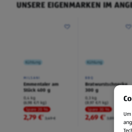
UNSERE EIGENMARKEN IM ANG
Kühlung
Kühlung
MILSANI
BBQ
Emmentaler am
Bratwurstschnecke
Stück 400 g
300 g
Co
0,4 kg
0,3 kg
(6,98 €/1 kg)
(8,97 €/1 kg)
Spare 20 %
Spare 30 %
Um 
2,79 €
2,69 €
²
²
3,49 €
3,89 €
ang
Tec