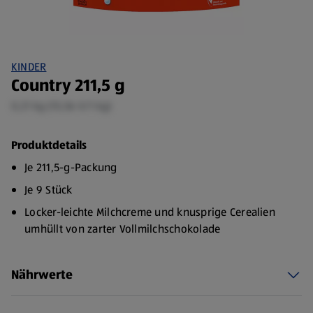
KINDER
Country 211,5 g
0,21 kg (15,56 €/1 kg)
Produktdetails
Je 211,5-g-Packung
Je 9 Stück
Locker-leichte Milchcreme und knusprige Cerealien
umhüllt von zarter Vollmilchschokolade
Ideal für zwischendurch und unterwegs
Nährwerte
Feiner Schokoriegel mit einer Füllung aus Milchcreme
mit Cerealien von Ferrero