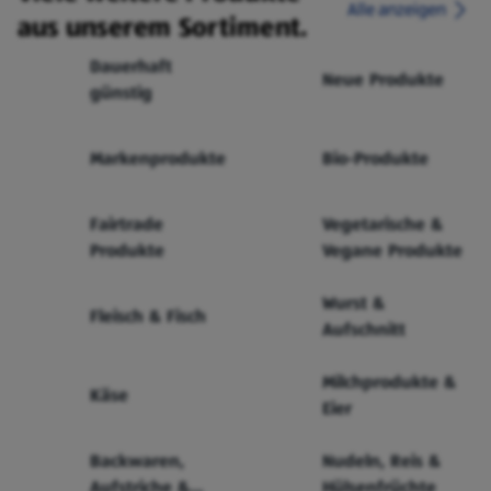
Alle anzeigen
aus unserem Sortiment.
Dauerhaft
Neue Produkte
günstig
Markenprodukte
Bio-Produkte
Fairtrade
Vegetarische &
Produkte
Vegane Produkte
Wurst &
Fleisch & Fisch
Aufschnitt
Milchprodukte &
Käse
Eier
Backwaren,
Nudeln, Reis &
Aufstriche &
Hülsenfrüchte