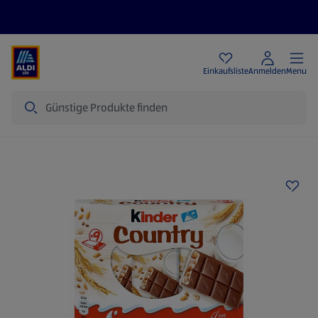
Angebote
Einkaufsliste
Anmelden
Menu
Suche