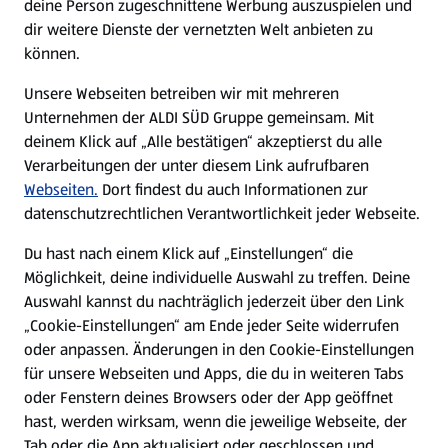
deine Person zugeschnittene Werbung auszuspielen und
Filialen
dir weitere Dienste der vernetzten Welt anbieten zu
können.
E-Ladestationen
Unsere Webseiten betreiben wir mit mehreren
Unternehmen der ALDI SÜD Gruppe gemeinsam. Mit
Nachhaltigkeit
deinem Klick auf „Alle bestätigen“ akzeptierst du alle
Verarbeitungen der unter diesem Link aufrufbaren
Karriere
Webseiten.
Dort findest du auch Informationen zur
datenschutzrechtlichen Verantwortlichkeit jeder Webseite.
Presse
Du hast nach einem Klick auf „Einstellungen“ die
Möglichkeit, deine individuelle Auswahl zu treffen. Deine
Hilfe & Kontakt
Auswahl kannst du nachträglich jederzeit über den Link
(öffnet in einem neuen Tab)
„Cookie-Einstellungen“ am Ende jeder Seite widerrufen
oder anpassen. Änderungen in den Cookie-Einstellungen
Unternehmen
für unsere Webseiten und Apps, die du in weiteren Tabs
oder Fenstern deines Browsers oder der App geöffnet
hast, werden wirksam, wenn die jeweilige Webseite, der
Folge uns hier:
Tab oder die App aktualisiert oder geschlossen und