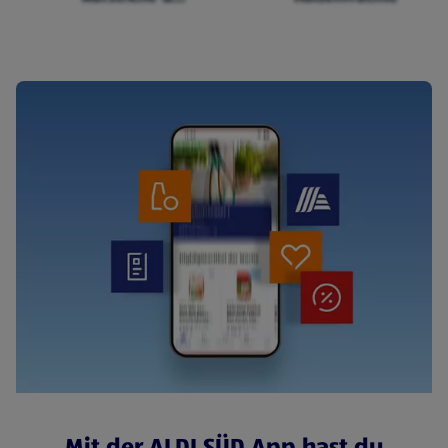
Cerealien
Mit der ALDI SÜD App hast du