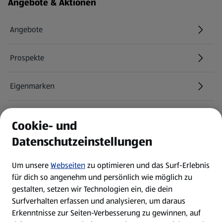
Fußzeilenmenü - weitere Links
Angebote & Aktionen
Angebote
Prospekte
Eigenmarken
ALDI Services
Cookie- und
Datenschutzeinstellungen
Newsletter
Um unsere
Webseiten
zu optimieren und das Surf-Erlebnis
WhatsApp
für dich so angenehm und persönlich wie möglich zu
gestalten, setzen wir Technologien ein, die dein
Surfverhalten erfassen und analysieren, um daraus
Über ALDI SÜD
Erkenntnisse zur Seiten-Verbesserung zu gewinnen, auf