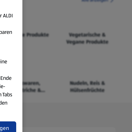
r ALDI
fbaren
Fairtrade Produkte
Vegetarische &
Vegane Produkte
eine
 Ende
Backwaren,
Nudeln, Reis &
ie-
Aufstriche &
Hülsenfrüchte
n Tabs
Cerealien
rden
t
ngen