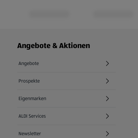
Fußzeilenmenü - weitere Links
Angebote & Aktionen
Angebote
Prospekte
Eigenmarken
ALDI Services
Newsletter