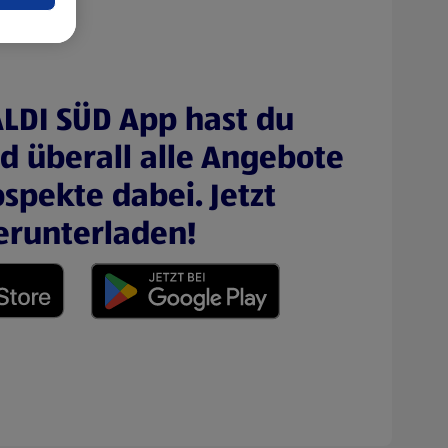
ALDI SÜD App hast du
nd überall alle Angebote
spekte dabei. Jetzt
erunterladen!
 neuen Tab)
(öffnet in einem neuen Tab)