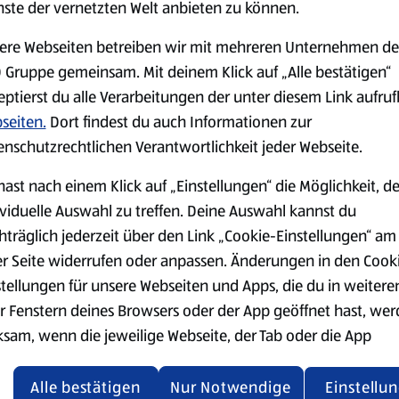
nste der vernetzten Welt anbieten zu können.
ere Webseiten betreiben wir mit mehreren Unternehmen de
 Gruppe gemeinsam. Mit deinem Klick auf „Alle bestätigen“
eptierst du alle Verarbeitungen der unter diesem Link aufru
Markenprodukte
Bio-Produkte
seiten.
Dort findest du auch Informationen zur
enschutzrechtlichen Verantwortlichkeit jeder Webseite.
hast nach einem Klick auf „Einstellungen“ die Möglichkeit, d
ividuelle Auswahl zu treffen. Deine Auswahl kannst du
hträglich jederzeit über den Link „Cookie-Einstellungen“ am
Käse
Milchprodukte &
er Seite widerrufen oder anpassen. Änderungen in den Cook
Eier
stellungen für unsere Webseiten und Apps, die du in weitere
r Fenstern deines Browsers oder der App geöffnet hast, we
ksam, wenn die jeweilige Webseite, der Tab oder die App
ualisiert oder geschlossen und anschließend wieder geöffne
den.
Alle bestätigen
Nur Notwendige
Einstellu