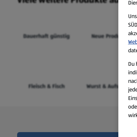
Die
Uns
SÜD
akz
Dauerhaft günstig
Neue Produkte
Web
dat
Du 
ind
nac
Fleisch & Fisch
Wurst & Aufschnitt
jed
Ein
ode
wir
akt
wer