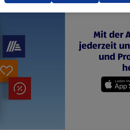
ere Informationen stellen wir dir in unserer
enschutzerklärung zur Verfügung.
rsicht der Webseitenbetreiber und Datenschutzerklärungen
Mit der 
jederzeit u
und Pro
h
(öffnet in einem