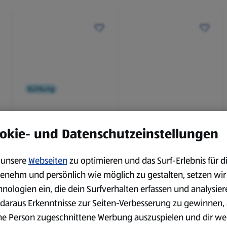
Kühlung
BBQ
Laugenbaguette mit
Bianco Toscana IGT
okie- und Datenschutzeinstellungen
Kräuterbutter 175 g
0,75 l
0,18 kg
0,75 l
(4,51 €/1 kg)
(3,72 €/1 l)
unsere
Webseiten
zu optimieren und das Surf-Erlebnis für d
Spare 38 %
Spare 20 %
enehm und persönlich wie möglich zu gestalten, setzen wir
0,79 €
2,79 €
²
²
1,29 €
3,49 €
hnologien ein, die dein Surfverhalten erfassen und analysier
daraus Erkenntnisse zur Seiten-Verbesserung zu gewinnen, 
ne Person zugeschnittene Werbung auszuspielen und dir we
serem Sortiment.