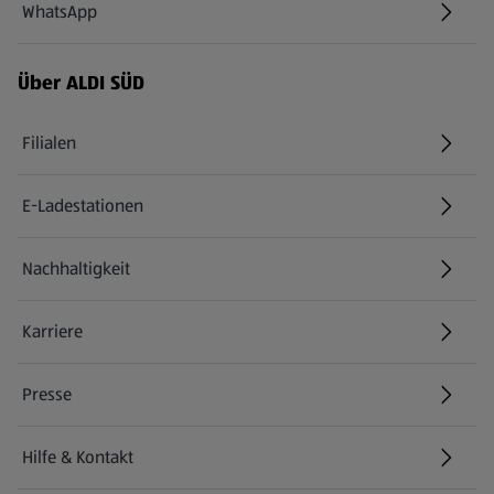
WhatsApp
Über ALDI SÜD
Filialen
E-Ladestationen
Nachhaltigkeit
Karriere
Presse
Hilfe & Kontakt
(öffnet in einem neuen Tab)