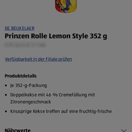
DE BEUKELAER
Prinzen Rolle Lemon Style 352 g
0,35 kg (4,52 €/1 kg)
Verfügbarkeit in der Filiale prüfen
Produktdetails
Je 352-g-Packung
Doppelkekse mit 46 % Cremefüllung mit
Zitronengeschmack
Knusprige Kekse treffen auf eine fruchtig-frische
Zitronencreme und sorgen für einen sommerlich-
leichten Geschmack. Perfekt für alle, die Lust auf eine
Nährwerte