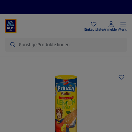
Angebote
Einkaufsliste
Anmelden
Menu
Suche