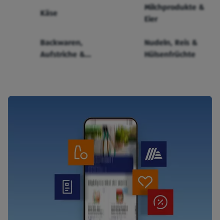
Milchprodukte &
Käse
Eier
Backwaren,
Nudeln, Reis &
Aufstriche &
Hülsenfrüchte
Cerealien