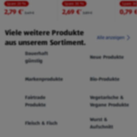
Spare 20 %
Spare 30 %
Spare 3
2,79 €
2,69 €
0,79 
²
²
3,49 €
3,89 €
Viele weitere Produkte
Alle anzeigen
aus unserem Sortiment.
Dauerhaft
Neue Produkte
günstig
Markenprodukte
Bio-Produkte
Fairtrade
Vegetarische &
Produkte
Vegane Produkte
Wurst &
Fleisch & Fisch
Aufschnitt