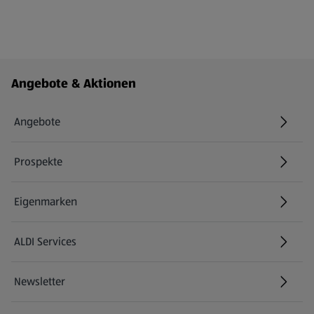
Fußzeilenmenü - weitere Links
Angebote & Aktionen
Angebote
Prospekte
Eigenmarken
ALDI Services
Newsletter