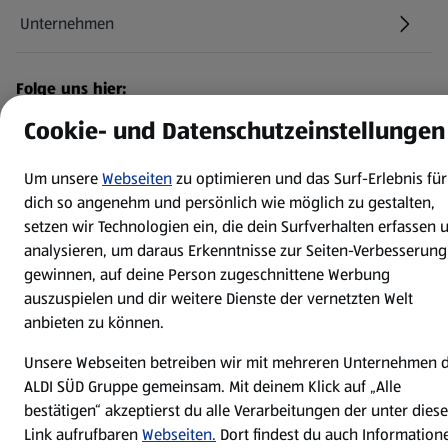
Unternehmen
Folge uns hier:
Cookie- und Datenschutzeinstellungen
Jetzt die ALDI SÜD App downloaden
Um unsere
Webseiten
zu optimieren und das Surf-Erlebnis für
dich so angenehm und persönlich wie möglich zu gestalten,
setzen wir Technologien ein, die dein Surfverhalten erfassen 
analysieren, um daraus Erkenntnisse zur Seiten-Verbesserung
gewinnen, auf deine Person zugeschnittene Werbung
auszuspielen und dir weitere Dienste der vernetzten Welt
Datenschutz- und Richtlinienmenü
(öffnet in einem neuen Tab)
Cookie-Einstellungen
Garantieportal
anbieten zu können.
Impressum
Datenschutzerklärung
Unsere Webseiten betreiben wir mit mehreren Unternehmen 
ALDI SÜD Gruppe gemeinsam. Mit deinem Klick auf „Alle
Nutzungsbedingungen
Security Policy
bestätigen“ akzeptierst du alle Verarbeitungen der unter dies
Compliance | Hinweisstellen
Link aufrufbaren
Webseiten.
Dort findest du auch Information