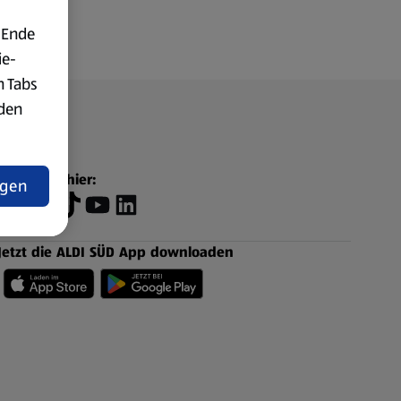
 Ende
ie-
n Tabs
rden
t
Folge uns hier:
ngen
Jetzt die ALDI SÜD App downloaden