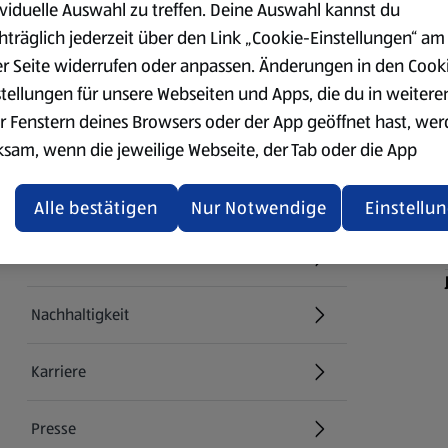
ividuelle Auswahl zu treffen. Deine Auswahl kannst du
hträglich jederzeit über den Link „Cookie-Einstellungen“ am
er Seite widerrufen oder anpassen. Änderungen in den Cook
stellungen für unsere Webseiten und Apps, die du in weitere
r Fenstern deines Browsers oder der App geöffnet hast, we
Über ALDI SÜD
ksam, wenn die jeweilige Webseite, der Tab oder die App
ualisiert oder geschlossen und anschließend wieder geöffne
Filialen
den.
Alle bestätigen
Nur Notwendige
Einstellu
ere Informationen stellen wir dir in unserer
E-Ladestationen
enschutzerklärung zur Verfügung.
Nachhaltigkeit
rsicht der Webseitenbetreiber und Datenschutzerklärungen
Karriere
Presse