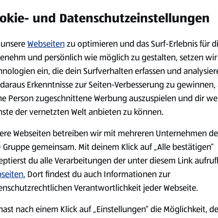
okie- und Datenschutzeinstellungen
unsere
Webseiten
zu optimieren und das Surf-Erlebnis für d
Verfügbar seit 17.07.2026
Verfügbar s
enehm und persönlich wie möglich zu gestalten, setzen wir
Aktion
hnologien ein, die dein Surfverhalten erfassen und analysier
DE BEUKELAER
DE BEUKEL
choko
Prinzen Rolle Lemon Style
Prinzen Ro
daraus Erkenntnisse zur Seiten-Verbesserung zu gewinnen, 
352 g
Schoko D
ne Person zugeschnittene Werbung auszuspielen und dir we
0,35 kg
0,35 kg
nste der vernetzten Welt anbieten zu können.
(4,52 €/1 kg)
(4,52 €/1 kg
ere Webseiten betreiben wir mit mehreren Unternehmen de
1,59 €
1,59 €
¹
¹
 Gruppe gemeinsam. Mit deinem Klick auf „Alle bestätigen“
eptierst du alle Verarbeitungen der unter diesem Link aufru
seiten.
Dort findest du auch Informationen zur
g verfügbaren Sortiment nur in begrenzter Anzahl zur Verfügung stehen. Sie können dah
enschutzrechtlichen Verantwortlichkeit jeder Webseite.
hast nach einem Klick auf „Einstellungen“ die Möglichkeit, d