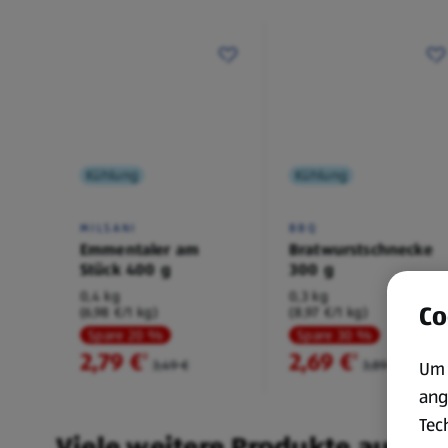
Kühlung
Kühlung
MILSANI
BBQ
Emmentaler am
Bratwurstschnecke
Stück 400 g
300 g
0,4 kg
0,3 kg
Co
(6,98 €/1 kg)
(8,97 €/1 kg)
Spare 20 %
Spare 30 %
2,79 €
2,69 €
²
²
3,49 €
3,89 €
Um 
ang
Tec
Viele weitere Produkte aus un