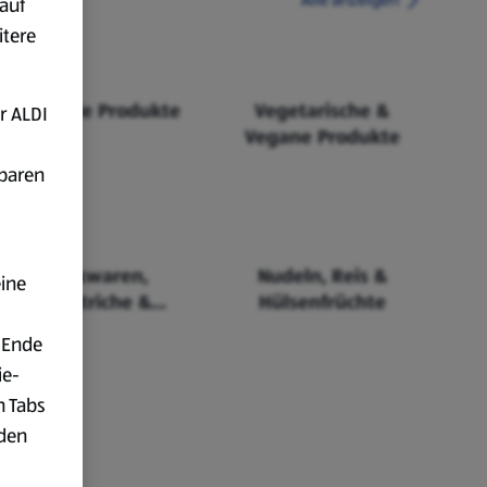
auf
itere
Fairtrade Produkte
Vegetarische &
r ALDI
Vegane Produkte
fbaren
Backwaren,
Nudeln, Reis &
eine
Aufstriche &
Hülsenfrüchte
Cerealien
 Ende
ie-
n Tabs
rden