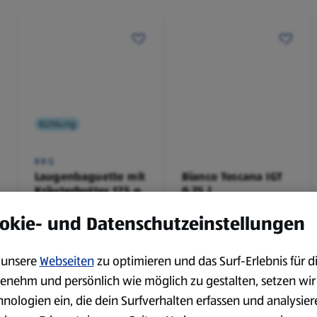
Kühlung
BBQ
Laugenbaguette mit
Bianco Toscana IGT
Kräuterbutter 175 g
0,75 l
0,18 kg
0,75 l
okie- und Datenschutzeinstellungen
(4,51 €/1 kg)
(3,72 €/1 l)
Spare 38 %
Spare 20 %
0,79 €
2,79 €
²
²
1,29 €
3,49 €
unsere
Webseiten
zu optimieren und das Surf-Erlebnis für d
enehm und persönlich wie möglich zu gestalten, setzen wir
hnologien ein, die dein Surfverhalten erfassen und analysier
serem Sortiment.