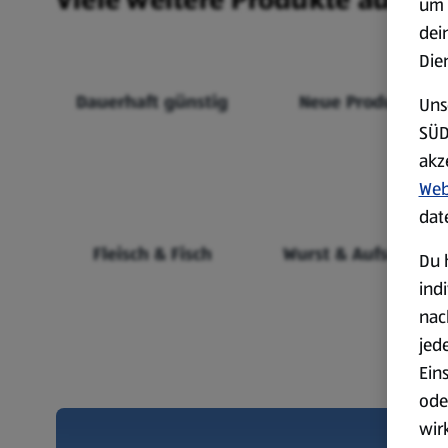
um 
dei
Die
Dauerhaft günstig
Neue Produkte
Uns
SÜD
akz
Web
dat
Fleisch & Fisch
Wurst & Aufschnitt
Du 
ind
nac
jed
Ein
ode
wir