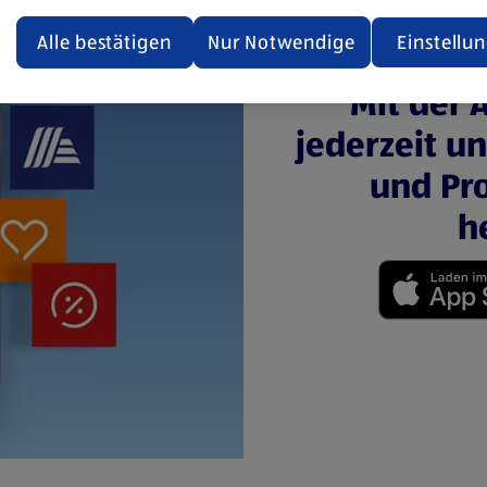
ualisiert oder geschlossen und anschließend wieder geöffne
den.
Alle bestätigen
Nur Notwendige
Einstellu
ere Informationen stellen wir dir in unserer
Mit der 
enschutzerklärung zur Verfügung.
jederzeit u
rsicht der Webseitenbetreiber und Datenschutzerklärungen
und Pro
h
(öffnet in einem