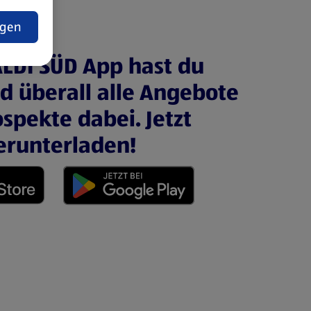
t
ngen
ALDI SÜD App hast du
nd überall alle Angebote
spekte dabei. Jetzt
erunterladen!
 neuen Tab)
(öffnet in einem neuen Tab)