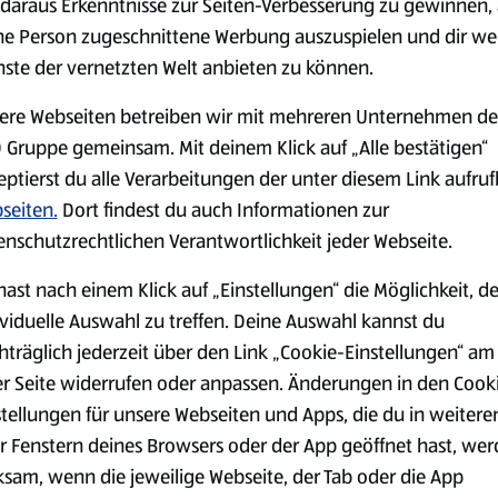
daraus Erkenntnisse zur Seiten-Verbesserung zu gewinnen, 
ne Person zugeschnittene Werbung auszuspielen und dir we
nste der vernetzten Welt anbieten zu können.
Markenprodukte
Bio-Produkte
ere Webseiten betreiben wir mit mehreren Unternehmen de
 Gruppe gemeinsam. Mit deinem Klick auf „Alle bestätigen“
eptierst du alle Verarbeitungen der unter diesem Link aufru
seiten.
Dort findest du auch Informationen zur
enschutzrechtlichen Verantwortlichkeit jeder Webseite.
Käse
Milchprodukte &
hast nach einem Klick auf „Einstellungen“ die Möglichkeit, d
Eier
ividuelle Auswahl zu treffen. Deine Auswahl kannst du
hträglich jederzeit über den Link „Cookie-Einstellungen“ am
er Seite widerrufen oder anpassen. Änderungen in den Cook
stellungen für unsere Webseiten und Apps, die du in weitere
r Fenstern deines Browsers oder der App geöffnet hast, we
ksam, wenn die jeweilige Webseite, der Tab oder die App