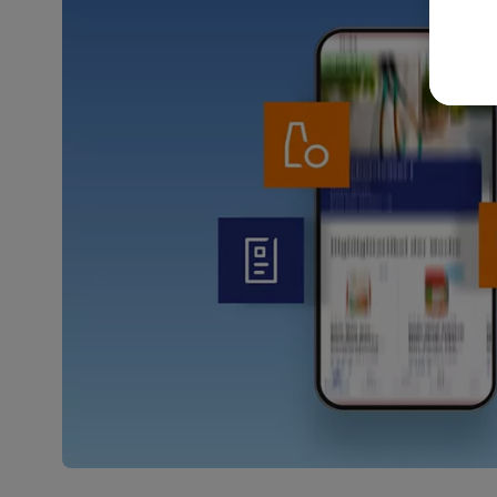
akt
wer
Weit
Dat
Übe