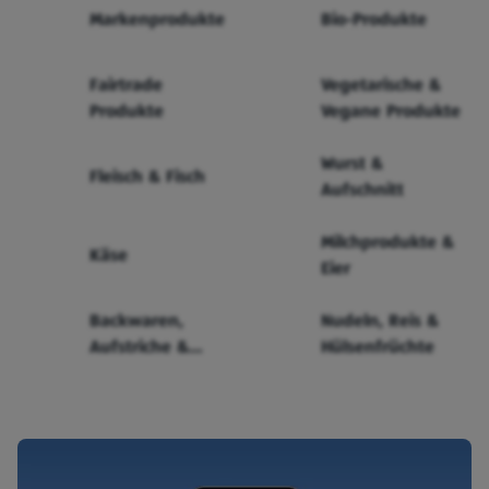
Markenprodukte
Bio-Produkte
Fairtrade
Vegetarische &
Produkte
Vegane Produkte
Wurst &
Fleisch & Fisch
Aufschnitt
Milchprodukte &
Käse
Eier
Backwaren,
Nudeln, Reis &
Aufstriche &
Hülsenfrüchte
Cerealien