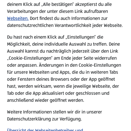
Nachhaltigkeit
deinem Klick auf „Alle bestätigen“ akzeptierst du alle
Verarbeitungen der unter diesem Link aufrufbaren
Karriere
Webseiten.
Dort findest du auch Informationen zur
datenschutzrechtlichen Verantwortlichkeit jeder Webseite.
Presse
Du hast nach einem Klick auf „Einstellungen“ die
Möglichkeit, deine individuelle Auswahl zu treffen. Deine
Hilfe & Kontakt
Auswahl kannst du nachträglich jederzeit über den Link
(öffnet in einem neuen Tab)
„Cookie-Einstellungen“ am Ende jeder Seite widerrufen
oder anpassen. Änderungen in den Cookie-Einstellungen
Unternehmen
für unsere Webseiten und Apps, die du in weiteren Tabs
oder Fenstern deines Browsers oder der App geöffnet
hast, werden wirksam, wenn die jeweilige Webseite, der
Folge uns hier:
Tab oder die App aktualisiert oder geschlossen und
anschließend wieder geöffnet werden.
Jetzt die ALDI SÜD App downloaden
Weitere Informationen stellen wir dir in unserer
Datenschutzerklärung zur Verfügung.
Übersicht der Webseitenbetreiber und