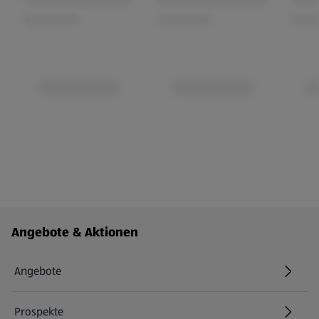
Fußzeilenmenü - weitere Links
Angebote & Aktionen
Angebote
Prospekte