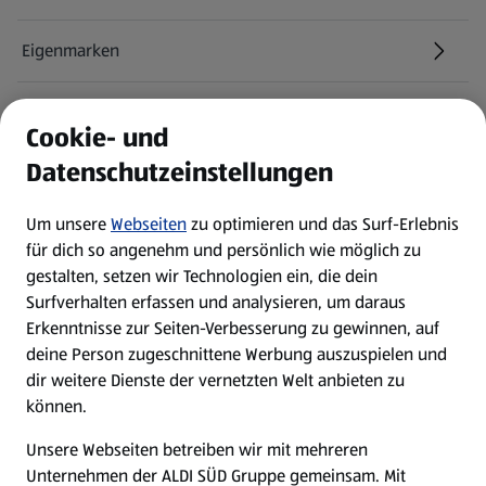
Eigenmarken
ALDI Services
Cookie- und
Datenschutzeinstellungen
Newsletter
Um unsere
Webseiten
zu optimieren und das Surf-Erlebnis
WhatsApp
für dich so angenehm und persönlich wie möglich zu
gestalten, setzen wir Technologien ein, die dein
Surfverhalten erfassen und analysieren, um daraus
Über ALDI SÜD
Erkenntnisse zur Seiten-Verbesserung zu gewinnen, auf
deine Person zugeschnittene Werbung auszuspielen und
Filialen
dir weitere Dienste der vernetzten Welt anbieten zu
können.
E-Ladestationen
Unsere Webseiten betreiben wir mit mehreren
Unternehmen der ALDI SÜD Gruppe gemeinsam. Mit