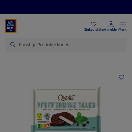
Angebote
Einkaufsliste
Anmelden
Menu
Suche