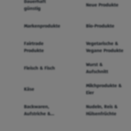
Dauerhaft
Neue Produkte
günstig
Markenprodukte
Bio-Produkte
Fairtrade
Vegetarische &
Produkte
Vegane Produkte
Wurst &
Fleisch & Fisch
Aufschnitt
Milchprodukte &
Käse
Eier
Backwaren,
Nudeln, Reis &
Aufstriche &
Hülsenfrüchte
Cerealien