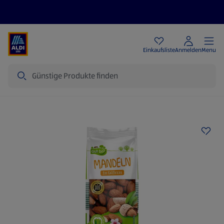
Angebote
Einkaufsliste
Anmelden
Menu
Suche