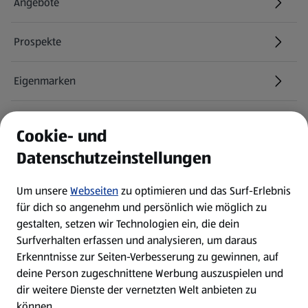
Angebote
Prospekte
Eigenmarken
ALDI Services
Cookie- und
Datenschutzeinstellungen
Newsletter
Um unsere
Webseiten
zu optimieren und das Surf-Erlebnis
WhatsApp
für dich so angenehm und persönlich wie möglich zu
gestalten, setzen wir Technologien ein, die dein
Surfverhalten erfassen und analysieren, um daraus
Über ALDI SÜD
Erkenntnisse zur Seiten-Verbesserung zu gewinnen, auf
deine Person zugeschnittene Werbung auszuspielen und
Filialen
dir weitere Dienste der vernetzten Welt anbieten zu
können.