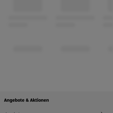
Fußzeilenmenü - weitere Links
Angebote & Aktionen