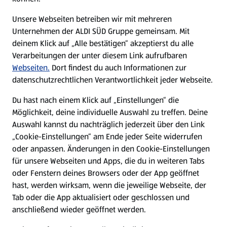
E-Ladestationen
Unsere Webseiten betreiben wir mit mehreren
Unternehmen der ALDI SÜD Gruppe gemeinsam. Mit
Nachhaltigkeit
deinem Klick auf „Alle bestätigen“ akzeptierst du alle
Verarbeitungen der unter diesem Link aufrufbaren
Karriere
Webseiten.
Dort findest du auch Informationen zur
datenschutzrechtlichen Verantwortlichkeit jeder Webseite.
Presse
Du hast nach einem Klick auf „Einstellungen“ die
Möglichkeit, deine individuelle Auswahl zu treffen. Deine
Hilfe & Kontakt
Auswahl kannst du nachträglich jederzeit über den Link
(öffnet in einem neuen Tab)
„Cookie-Einstellungen“ am Ende jeder Seite widerrufen
oder anpassen. Änderungen in den Cookie-Einstellungen
Unternehmen
für unsere Webseiten und Apps, die du in weiteren Tabs
oder Fenstern deines Browsers oder der App geöffnet
hast, werden wirksam, wenn die jeweilige Webseite, der
Folge uns hier:
Tab oder die App aktualisiert oder geschlossen und
anschließend wieder geöffnet werden.
Jetzt die ALDI SÜD App downloaden