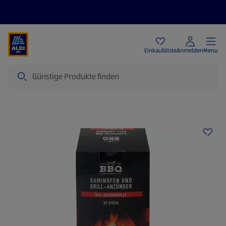
Angebote
Einkaufsliste
Anmelden
Menu
Suche