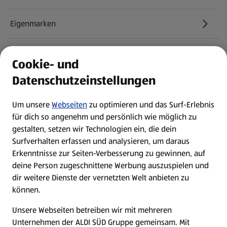
Eigenmarken
ALDI Services
Cookie- und
Datenschutzeinstellungen
Newsletter
Um unsere
Webseiten
zu optimieren und das Surf-Erlebnis
WhatsApp
für dich so angenehm und persönlich wie möglich zu
gestalten, setzen wir Technologien ein, die dein
Surfverhalten erfassen und analysieren, um daraus
Über ALDI SÜD
Erkenntnisse zur Seiten-Verbesserung zu gewinnen, auf
deine Person zugeschnittene Werbung auszuspielen und
Filialen
dir weitere Dienste der vernetzten Welt anbieten zu
können.
E-Ladestationen
Unsere Webseiten betreiben wir mit mehreren
Unternehmen der ALDI SÜD Gruppe gemeinsam. Mit