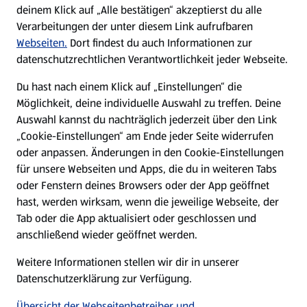
Nachhaltigkeit
deinem Klick auf „Alle bestätigen“ akzeptierst du alle
Verarbeitungen der unter diesem Link aufrufbaren
Karriere
Webseiten.
Dort findest du auch Informationen zur
datenschutzrechtlichen Verantwortlichkeit jeder Webseite.
Presse
Du hast nach einem Klick auf „Einstellungen“ die
Möglichkeit, deine individuelle Auswahl zu treffen. Deine
Hilfe & Kontakt
Auswahl kannst du nachträglich jederzeit über den Link
(öffnet in einem neuen Tab)
„Cookie-Einstellungen“ am Ende jeder Seite widerrufen
oder anpassen. Änderungen in den Cookie-Einstellungen
Unternehmen
für unsere Webseiten und Apps, die du in weiteren Tabs
oder Fenstern deines Browsers oder der App geöffnet
hast, werden wirksam, wenn die jeweilige Webseite, der
Folge uns hier:
Tab oder die App aktualisiert oder geschlossen und
anschließend wieder geöffnet werden.
Jetzt die ALDI SÜD App downloaden
Weitere Informationen stellen wir dir in unserer
Datenschutzerklärung zur Verfügung.
Übersicht der Webseitenbetreiber und