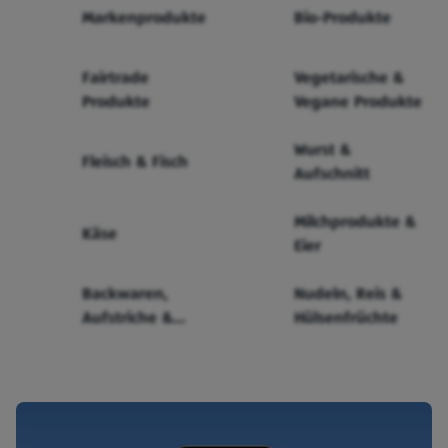
Markenprodukte
Bio-Produkte
Fairtrade
Vegetarische &
Produkte
Vegane Produkte
Wurst &
Fleisch & Fisch
Aufschnitt
Milchprodukte &
Käse
Eier
Backwaren,
Nudeln, Reis &
Aufstriche &
Hülsenfrüchte
Cerealien