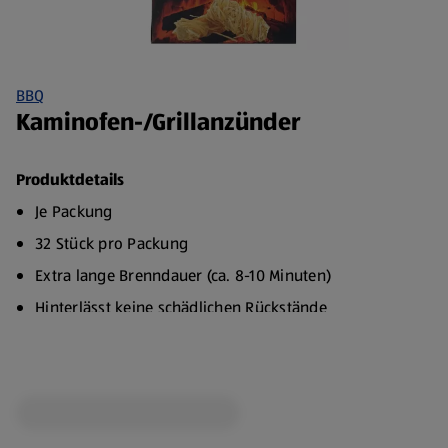
BBQ
Kaminofen-/Grillanzünder
Produktdetails
Je Packung
32 Stück pro Packung
Extra lange Brenndauer (ca. 8-10 Minuten)
Hinterlässt keine schädlichen Rückstände
Universell einsetzbar zum Anzünden von Holz und
Kohle
Ideal für Kamin- und Kohleöfen sowie Grillgeräte
Unbeschränkt haltbar - kann nicht austrocknen