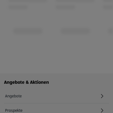
Fußzeilenmenü - weitere Links
Angebote & Aktionen
Angebote
Prospekte