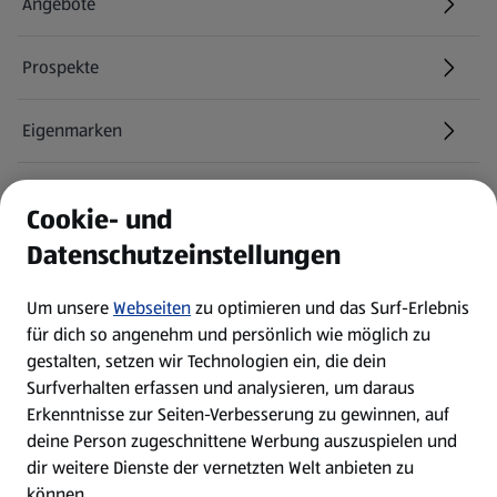
Angebote
Prospekte
Eigenmarken
ALDI Services
Cookie- und
Datenschutzeinstellungen
Newsletter
Um unsere
Webseiten
zu optimieren und das Surf-Erlebnis
WhatsApp
für dich so angenehm und persönlich wie möglich zu
gestalten, setzen wir Technologien ein, die dein
Surfverhalten erfassen und analysieren, um daraus
Über ALDI SÜD
Erkenntnisse zur Seiten-Verbesserung zu gewinnen, auf
deine Person zugeschnittene Werbung auszuspielen und
Filialen
dir weitere Dienste der vernetzten Welt anbieten zu
können.