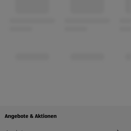
Fußzeilenmenü - weitere Links
Angebote & Aktionen