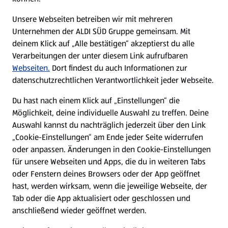
E-Ladestationen
Unsere Webseiten betreiben wir mit mehreren
Unternehmen der ALDI SÜD Gruppe gemeinsam. Mit
Nachhaltigkeit
deinem Klick auf „Alle bestätigen“ akzeptierst du alle
Verarbeitungen der unter diesem Link aufrufbaren
Karriere
Webseiten.
Dort findest du auch Informationen zur
datenschutzrechtlichen Verantwortlichkeit jeder Webseite.
Presse
Du hast nach einem Klick auf „Einstellungen“ die
Möglichkeit, deine individuelle Auswahl zu treffen. Deine
Hilfe & Kontakt
Auswahl kannst du nachträglich jederzeit über den Link
(öffnet in einem neuen Tab)
„Cookie-Einstellungen“ am Ende jeder Seite widerrufen
oder anpassen. Änderungen in den Cookie-Einstellungen
Unternehmen
für unsere Webseiten und Apps, die du in weiteren Tabs
oder Fenstern deines Browsers oder der App geöffnet
hast, werden wirksam, wenn die jeweilige Webseite, der
Folge uns hier:
Tab oder die App aktualisiert oder geschlossen und
anschließend wieder geöffnet werden.
Jetzt die ALDI SÜD App downloaden