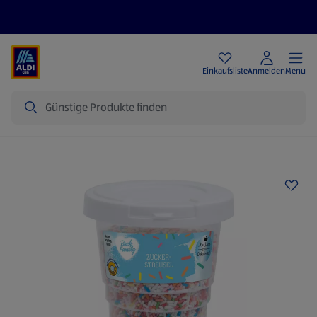
Angebote
Einkaufsliste
Anmelden
Menu
Suche