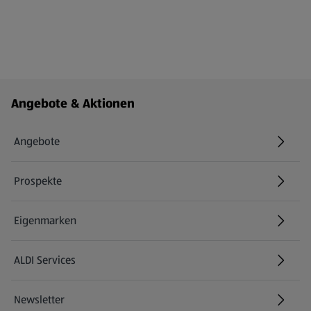
Fußzeilenmenü - weitere Links
Angebote & Aktionen
Angebote
Prospekte
Eigenmarken
ALDI Services
Newsletter