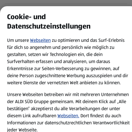
WhatsApp
Cookie- und
Datenschutzeinstellungen
Über ALDI SÜD
Um unsere
Webseiten
zu optimieren und das Surf-Erlebnis
Filialen
für dich so angenehm und persönlich wie möglich zu
gestalten, setzen wir Technologien ein, die dein
Surfverhalten erfassen und analysieren, um daraus
E-Ladestationen
Erkenntnisse zur Seiten-Verbesserung zu gewinnen, auf
deine Person zugeschnittene Werbung auszuspielen und dir
Nachhaltigkeit
weitere Dienste der vernetzten Welt anbieten zu können.
Unsere Webseiten betreiben wir mit mehreren Unternehmen
Karriere
der ALDI SÜD Gruppe gemeinsam. Mit deinem Klick auf „Alle
bestätigen“ akzeptierst du alle Verarbeitungen der unter
Presse
diesem Link aufrufbaren
Webseiten.
Dort findest du auch
Informationen zur datenschutzrechtlichen Verantwortlichkeit
jeder Webseite.
Hilfe & Kontakt