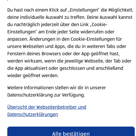
(öffnet in einem neuen Tab)
Du hast nach einem Klick auf „Einstellungen“ die Möglichkeit,
Unternehmen
deine individuelle Auswahl zu treffen. Deine Auswahl kannst
du nachträglich jederzeit über den Link „Cookie-
Einstellungen“ am Ende jeder Seite widerrufen oder
Folge uns hier:
anpassen. Änderungen in den Cookie-Einstellungen für
unsere Webseiten und Apps, die du in weiteren Tabs oder
Fenstern deines Browsers oder der App geöffnet hast,
Jetzt die ALDI SÜD App downloaden
werden wirksam, wenn die jeweilige Webseite, der Tab oder
die App aktualisiert oder geschlossen und anschließend
wieder geöffnet werden.
Weitere Informationen stellen wir dir in unserer
Datenschutzerklärung zur Verfügung.
Datenschutz- und Richtlinienmenü
(öffnet in einem neuen Tab)
Cookie-Einstellungen
Garantieportal
Übersicht der Webseitenbetreiber und
Datenschutzerklärungen
Impressum
Datenschutzerklärung
Nutzungsbedingungen
Security Policy
Alle bestätigen