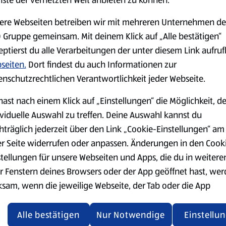
ere Webseiten betreiben wir mit mehreren Unternehmen de
 Gruppe gemeinsam. Mit deinem Klick auf „Alle bestätigen“
eptierst du alle Verarbeitungen der unter diesem Link aufru
Über ALDI SÜD
seiten.
Dort findest du auch Informationen zur
enschutzrechtlichen Verantwortlichkeit jeder Webseite.
Filialen
hast nach einem Klick auf „Einstellungen“ die Möglichkeit, d
ividuelle Auswahl zu treffen. Deine Auswahl kannst du
E-Ladestationen
hträglich jederzeit über den Link „Cookie-Einstellungen“ am
er Seite widerrufen oder anpassen. Änderungen in den Cook
Nachhaltigkeit
stellungen für unsere Webseiten und Apps, die du in weitere
r Fenstern deines Browsers oder der App geöffnet hast, we
Karriere
ksam, wenn die jeweilige Webseite, der Tab oder die App
ualisiert oder geschlossen und anschließend wieder geöffne
Presse
den.
Alle bestätigen
Nur Notwendige
Einstellu