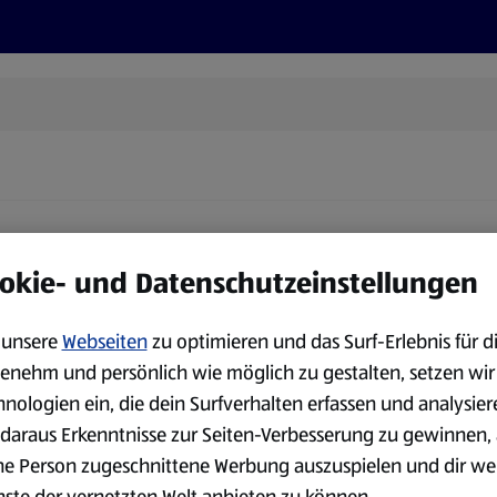
Rezepte und Tipps
Nachhaltigkeit
ALDI Services
okie- und Datenschutzeinstellungen
dukte für die von dir gewählte Marke. Bitte versuche es erneut o
unsere
Webseiten
zu optimieren und das Surf-Erlebnis für d
enehm und persönlich wie möglich zu gestalten, setzen wir
hnologien ein, die dein Surfverhalten erfassen und analysier
daraus Erkenntnisse zur Seiten-Verbesserung zu gewinnen, 
ne Person zugeschnittene Werbung auszuspielen und dir we
nste der vernetzten Welt anbieten zu können.