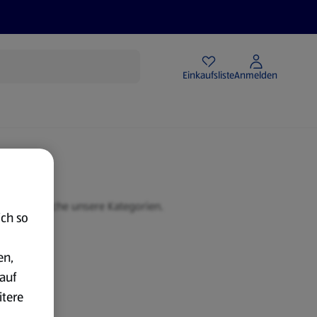
Angebote
Einkaufsliste
Anmelden
der durchsuche unsere Kategorien.
ich so
en,
auf
itere