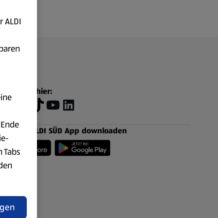
r ALDI
fbaren
Folge uns hier:
eine
 Ende
Jetzt die ALDI SÜD App downloaden
ie-
n Tabs
rden
t
ngen