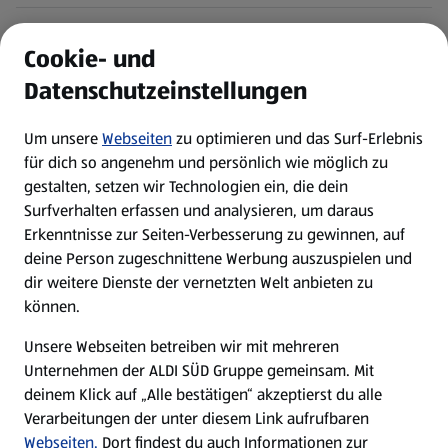
ALDI Services
Cookie- und
Datenschutzeinstellungen
Newsletter
Um unsere
Webseiten
zu optimieren und das Surf-Erlebnis
WhatsApp
für dich so angenehm und persönlich wie möglich zu
gestalten, setzen wir Technologien ein, die dein
Surfverhalten erfassen und analysieren, um daraus
Über ALDI SÜD
Erkenntnisse zur Seiten-Verbesserung zu gewinnen, auf
deine Person zugeschnittene Werbung auszuspielen und
Filialen
dir weitere Dienste der vernetzten Welt anbieten zu
können.
E-Ladestationen
Unsere Webseiten betreiben wir mit mehreren
Unternehmen der ALDI SÜD Gruppe gemeinsam. Mit
Nachhaltigkeit
deinem Klick auf „Alle bestätigen“ akzeptierst du alle
Verarbeitungen der unter diesem Link aufrufbaren
Karriere
Webseiten.
Dort findest du auch Informationen zur