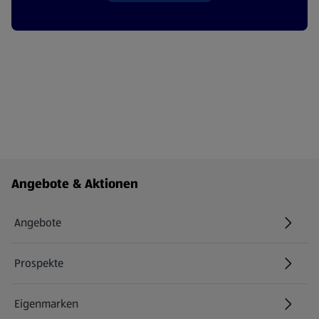
Fußzeilenmenü - weitere Links
Angebote & Aktionen
Angebote
Prospekte
Eigenmarken