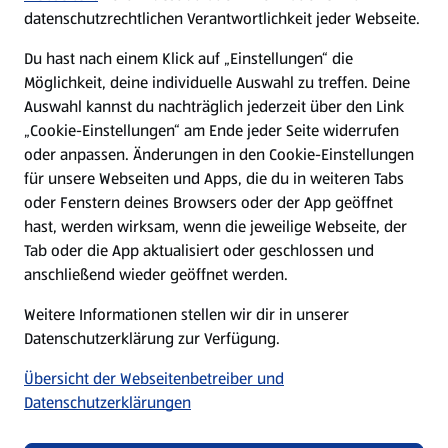
datenschutzrechtlichen Verantwortlichkeit jeder Webseite.
Presse
Du hast nach einem Klick auf „Einstellungen“ die
Möglichkeit, deine individuelle Auswahl zu treffen. Deine
Hilfe & Kontakt
Auswahl kannst du nachträglich jederzeit über den Link
(öffnet in einem neuen Tab)
„Cookie-Einstellungen“ am Ende jeder Seite widerrufen
oder anpassen. Änderungen in den Cookie-Einstellungen
Unternehmen
für unsere Webseiten und Apps, die du in weiteren Tabs
oder Fenstern deines Browsers oder der App geöffnet
hast, werden wirksam, wenn die jeweilige Webseite, der
Folge uns hier:
Tab oder die App aktualisiert oder geschlossen und
anschließend wieder geöffnet werden.
Jetzt die ALDI SÜD App downloaden
Weitere Informationen stellen wir dir in unserer
Datenschutzerklärung zur Verfügung.
Übersicht der Webseitenbetreiber und
Datenschutzerklärungen