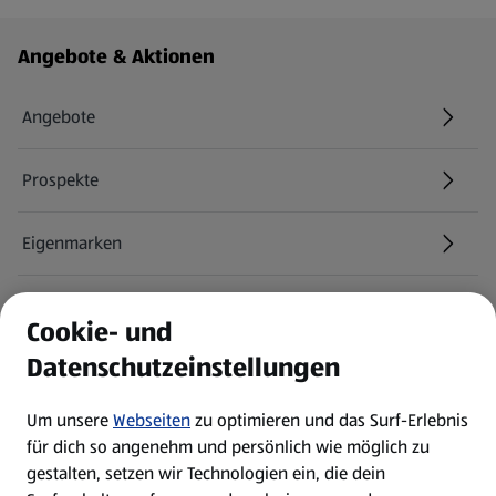
Fußzeilenmenü - weitere Links
Angebote & Aktionen
Angebote
Prospekte
Eigenmarken
ALDI Services
Cookie- und
Datenschutzeinstellungen
Newsletter
Um unsere
Webseiten
zu optimieren und das Surf-Erlebnis
WhatsApp
für dich so angenehm und persönlich wie möglich zu
gestalten, setzen wir Technologien ein, die dein