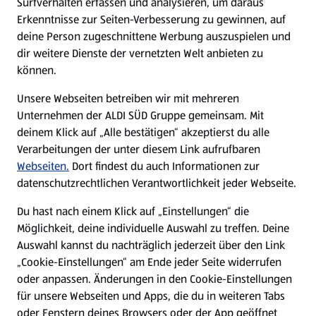
Surfverhalten erfassen und analysieren, um daraus
Über ALDI SÜD
Erkenntnisse zur Seiten-Verbesserung zu gewinnen, auf
deine Person zugeschnittene Werbung auszuspielen und
Filialen
dir weitere Dienste der vernetzten Welt anbieten zu
können.
E-Ladestationen
Unsere Webseiten betreiben wir mit mehreren
Unternehmen der ALDI SÜD Gruppe gemeinsam. Mit
Nachhaltigkeit
deinem Klick auf „Alle bestätigen“ akzeptierst du alle
Verarbeitungen der unter diesem Link aufrufbaren
Karriere
Webseiten.
Dort findest du auch Informationen zur
datenschutzrechtlichen Verantwortlichkeit jeder Webseite.
Presse
Du hast nach einem Klick auf „Einstellungen“ die
Möglichkeit, deine individuelle Auswahl zu treffen. Deine
Hilfe & Kontakt
Auswahl kannst du nachträglich jederzeit über den Link
(öffnet in einem neuen Tab)
„Cookie-Einstellungen“ am Ende jeder Seite widerrufen
oder anpassen. Änderungen in den Cookie-Einstellungen
Unternehmen
für unsere Webseiten und Apps, die du in weiteren Tabs
oder Fenstern deines Browsers oder der App geöffnet