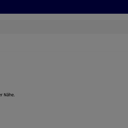
Rezepte und Tipps
Nachhaltigkeit
ALDI Services
er Nähe.