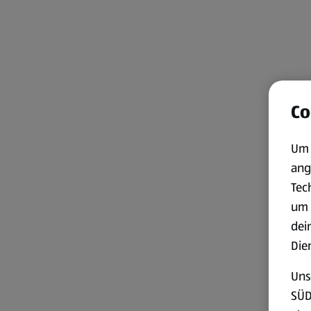
Co
Um 
ang
Tec
um 
dei
Die
Uns
SÜD