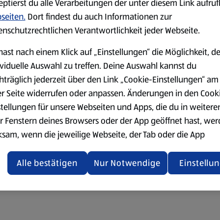
eptierst du alle Verarbeitungen der unter diesem Link aufru
seiten.
Dort findest du auch Informationen zur
enschutzrechtlichen Verantwortlichkeit jeder Webseite.
hast nach einem Klick auf „Einstellungen“ die Möglichkeit, d
ividuelle Auswahl zu treffen. Deine Auswahl kannst du
hträglich jederzeit über den Link „Cookie-Einstellungen“ am
er Seite widerrufen oder anpassen. Änderungen in den Cook
stellungen für unsere Webseiten und Apps, die du in weitere
r Fenstern deines Browsers oder der App geöffnet hast, we
ksam, wenn die jeweilige Webseite, der Tab oder die App
ualisiert oder geschlossen und anschließend wieder geöffne
den.
Alle bestätigen
Nur Notwendige
Einstellu
ere Informationen stellen wir dir in unserer
enschutzerklärung zur Verfügung.
rsicht der Webseitenbetreiber und Datenschutzerklärungen