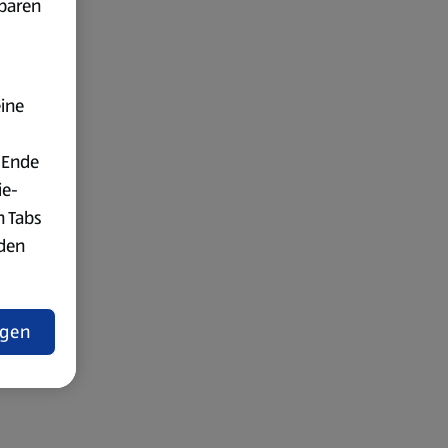
fbaren
eine
 Ende
ie-
n Tabs
rden
t
ngen