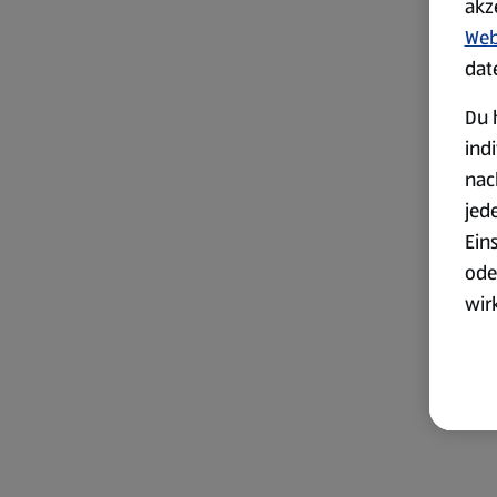
akz
Web
dat
Du 
ind
nac
jed
Ein
ode
wir
akt
wer
Weit
Dat
Übe