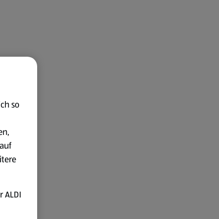
ich so
en,
auf
itere
r ALDI