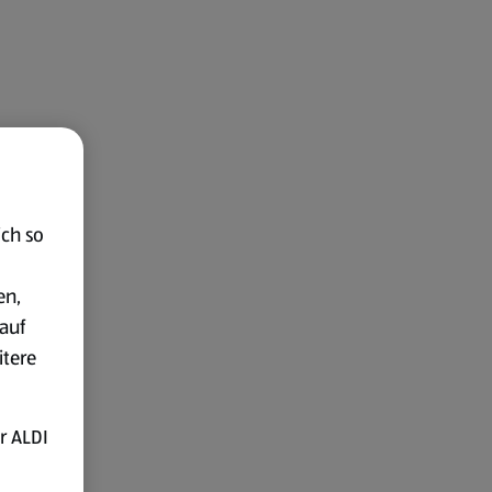
ich so
en,
auf
itere
r ALDI