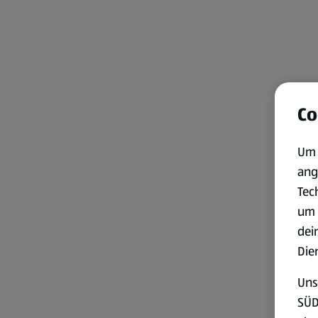
Co
Um 
ang
Tec
um 
dei
Die
Uns
SÜD