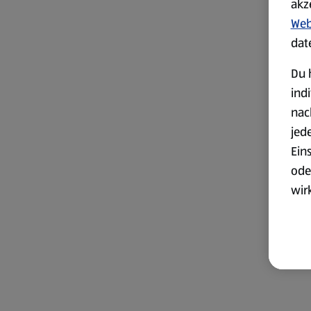
akz
Web
dat
Du 
ind
nac
jed
Ein
ode
wir
akt
wer
Weit
Dat
Übe