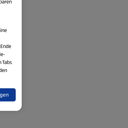
fbaren
eine
 Ende
ie-
n Tabs
rden
t
ngen