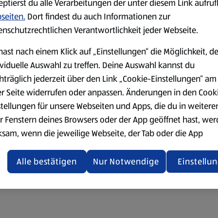
eptierst du alle Verarbeitungen der unter diesem Link aufru
seiten.
Dort findest du auch Informationen zur
enschutzrechtlichen Verantwortlichkeit jeder Webseite.
hast nach einem Klick auf „Einstellungen“ die Möglichkeit, d
ividuelle Auswahl zu treffen. Deine Auswahl kannst du
hträglich jederzeit über den Link „Cookie-Einstellungen“ am
er Seite widerrufen oder anpassen. Änderungen in den Cook
stellungen für unsere Webseiten und Apps, die du in weitere
r Fenstern deines Browsers oder der App geöffnet hast, we
ksam, wenn die jeweilige Webseite, der Tab oder die App
ualisiert oder geschlossen und anschließend wieder geöffne
den.
Alle bestätigen
Nur Notwendige
Einstellu
ere Informationen stellen wir dir in unserer
enschutzerklärung zur Verfügung.
rsicht der Webseitenbetreiber und Datenschutzerklärungen