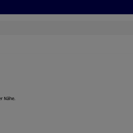
Rezepte und Tipps
Nachhaltigkeit
ALDI Services
er Nähe.