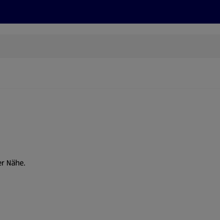
Rezepte und Tipps
Nachhaltigkeit
ALDI Services
er Nähe.