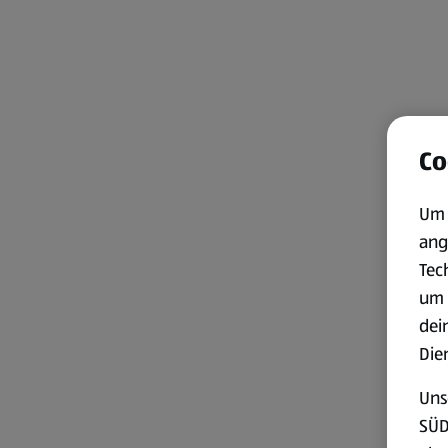
Co
Um 
ang
Tec
um 
dei
Die
Uns
SÜD