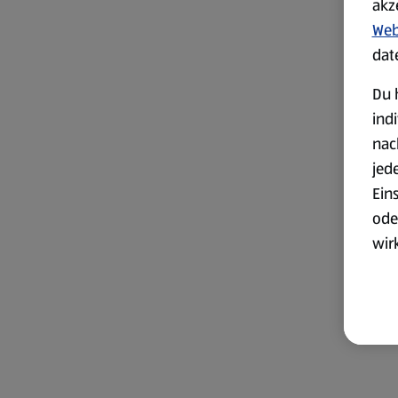
akz
Web
dat
Du 
ind
nac
jed
Ein
ode
wir
akt
wer
Weit
Dat
Übe