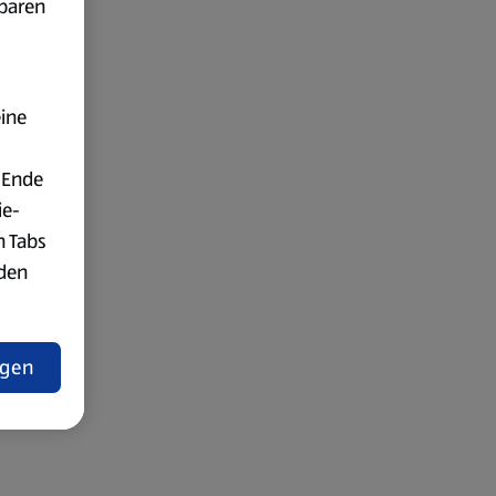
fbaren
eine
 Ende
ie-
n Tabs
rden
t
ngen