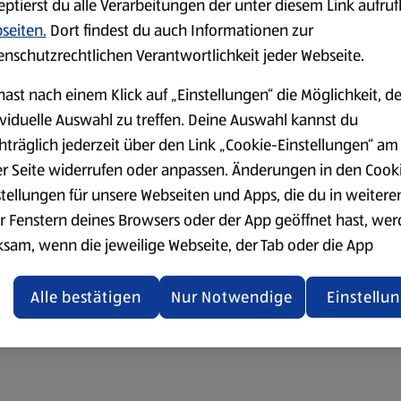
eptierst du alle Verarbeitungen der unter diesem Link aufru
seiten.
Dort findest du auch Informationen zur
enschutzrechtlichen Verantwortlichkeit jeder Webseite.
hast nach einem Klick auf „Einstellungen“ die Möglichkeit, d
ividuelle Auswahl zu treffen. Deine Auswahl kannst du
hträglich jederzeit über den Link „Cookie-Einstellungen“ am
er Seite widerrufen oder anpassen. Änderungen in den Cook
stellungen für unsere Webseiten und Apps, die du in weitere
r Fenstern deines Browsers oder der App geöffnet hast, we
ksam, wenn die jeweilige Webseite, der Tab oder die App
ualisiert oder geschlossen und anschließend wieder geöffne
den.
Alle bestätigen
Nur Notwendige
Einstellu
ere Informationen stellen wir dir in unserer
enschutzerklärung zur Verfügung.
rsicht der Webseitenbetreiber und Datenschutzerklärungen