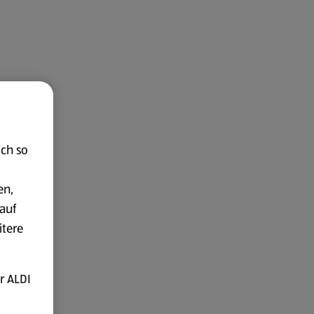
ich so
en,
auf
itere
r ALDI